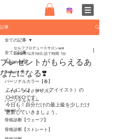
記事
全ての記事
セルフプロデュースサロンiest
全ての記事
2018年12月19日
読了時間: 1分
プレゼントがもらえるあ
Health 健康
なたになる❣️
Beauty 美
パーソナルカラー【春】
こんにちは、iest（アイイスト）の
メイク・メイクレッスン
CHIEKOです。
パーソナルカラー
今日も！自分だけの最上級を少しだけ
Heart 心
更新していきましょう。
骨格診断【ウェーブ】
骨格診断【ストレート】
骨格診断