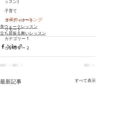
ッスン)
子育て
#美ウォーキング
コーディネート
美ウォークレッスン
リモード
立ち居振る舞いレッスン
カテゴリー 1
カテゴリー 2
すべて表示
最新記事