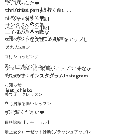
そこのあなた❤️
パーソナルカラー【冬】
christmas partyに行く前に…
せめて…せめて❤️
パーソナルカラー【夏】
サンタさん🎅の為
パーソナルカラー【秋】
王子様の為🤴素敵な
お知らせ・キャンペーン
エレガントな女性…の動画をアップし
ました。
ファッション
同行ショッピング
美ウォーキングレッスン
アメーバblogに動画がアップ⤴️出来なか
美ウォーキング
ったので、
インスタグラムInstagram
お知らせ
iest_chieko
美ウォークレッスン
立ち居振る舞いレッスン
でご覧ください❤️
ライフ
骨格診断【ナチュラル】
最上級クローゼット診断(ブラッシュアップレ