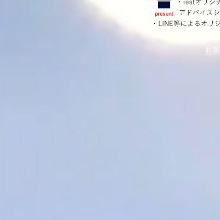
・iestオリ
アドバイスシ
​present
​・LINE等によるオ
お客