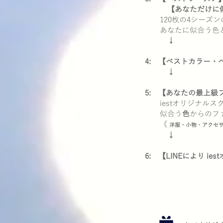
【あなただけに
120枚の4シーズン
あなたに似合う色と
↓
4: 【ベストカラー・
↓
5: 【あなたの最上級
iestオリジナルス
似合う
色
からのフ
《
洋服・小物・アクセサ
↓
6: 【LINEにより i
[お客様の実例]の様
あなただけの診断結果
常に持ち歩くスマホ等