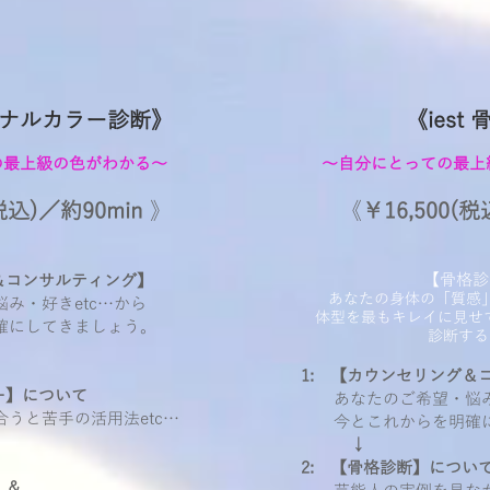
ーソナルカラー診断》​
《iest
の最上級の色がわかる～
​～自分にとっての最
(税込)／約90min
》
《
￥16,500(
【骨格診
＆コンサルティング】
あなたの身体の「質感
・好きetc…から
体型を最もキレイに見せて
にしてきましょう。
診断する
1: 【カウンセリング＆
ー】について
あなたのご希望・悩み・
と苦手の活用法etc…
今とこれからを明確に
↓
2: 【骨格診断】につい
】＆