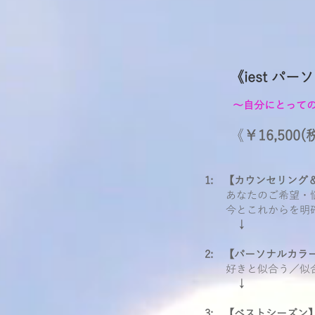
《iest パ
​～自分にとって
《
￥16,500
1: 【カウンセリング
あなたのご希望・悩み
今とこれからを明確
↓
2: 【パーソナルカラ
好きと似合う／似合う
↓
3: 【ベストシーズン