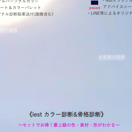
・iestオリジ
ジナルパーソナルカラー
アドバイスシー
ート＆カラーパレット
​present
​・LINE等によるオリ
リジナル診断結果送付(画像含む)
様の実例
お客様の実例
《iest カラー診断&骨格診断》
​～セットでお得！最上級の色・素材・形がわかる～