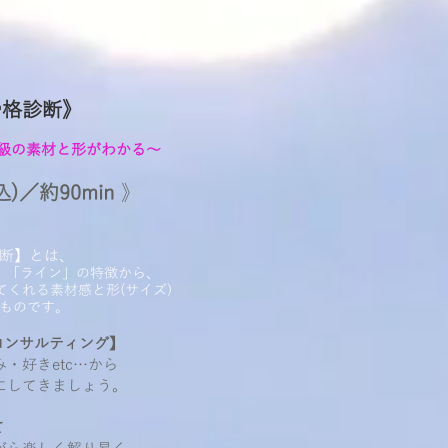
 骨格診断》
上級の素材と形がわかる～
税込)／約90min
》
断】とは、
」「ライン」の特徴から、
くれる素材感と形(サイズ)
ものです。
コンサルティング】
好きetc…から
してきましょう。
て