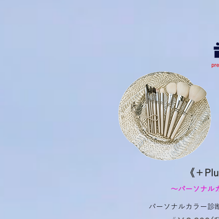
​pr
《＋Plu
​～パーソナル
パーソナルカラー診