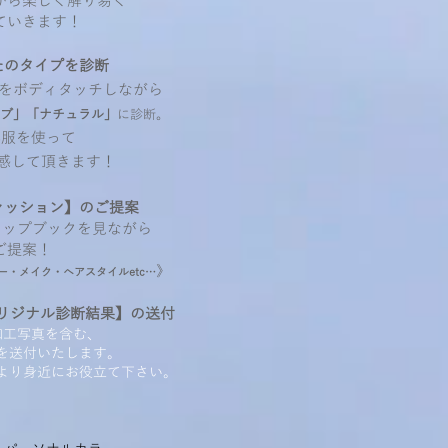
がら楽しく解り易く
いきます！
たのタイプを診断
をボディタッチしながら
ブ」「ナチュラル」
に診断。
洋服を使って
感して頂きます！
ァッション】のご提案
ラップブックを見ながら
ご提案！
》
ー・メイク
・ヘアスタイルetc…
st オリジナル診断結果】の送付
加工写真を含む、
送付いたします。
り身近にお役立て下さい。