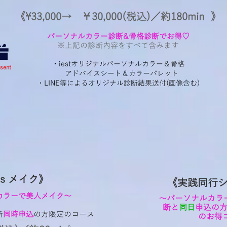
《\33,000→ ￥30,000(税込)／約180min 》
​パーソナルカラー診断&骨格診断でお得♡
​※上記の診断内容をすべて含みます
・iestオリジナルパーソナルカラー＆骨格
esent
アドバイスシート＆カラーパレット
​・LINE等によるオリジナル診断結果送付(画像含む)
s メイク》​
《実践同行シ
カラーで美人メイク～
​パーソナルカ
​～
断と
同日
申込の
断
同時申込
の方限定のコース
のお得