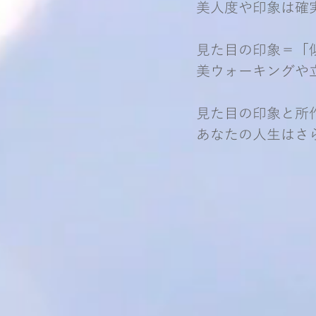
​美人度や印象は確
見た目の印象＝「
美ウォーキングや
見た目の印象と所
​あなたの人生は