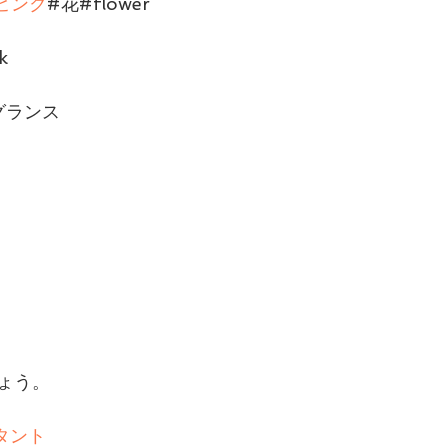
ピンク
#花#flower
k
グランス
ょう。
タント