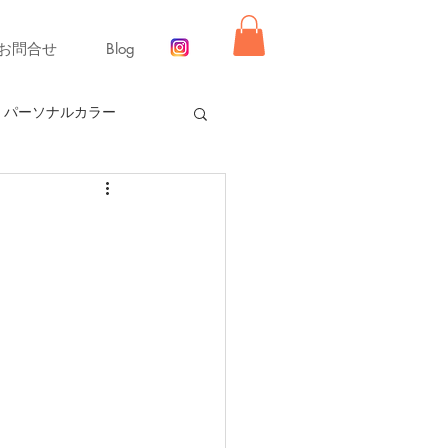
お問合せ
Blog
パーソナルカラー
ー【冬】
同行ショッピング
舞いレッスン
ライフ
ーディネート
リモード