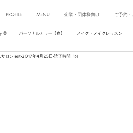
PROFILE
MENU
企業・団体様向け
ご予約・
y 美
パーソナルカラー【春】
メイク・メイクレッスン
ロンiest
2017年4月25日
読了時間: 1分
】
骨格診断【ストレート】
骨格診断
パーソナルカラ
ソナルカラー【秋】
お知らせ・キャンペーン
ファッション
ォーキング
お知らせ
美ウォークレッスン
立ち居振る
級クローゼット診断(ブラッシュアップレッスン)
子育て
コ