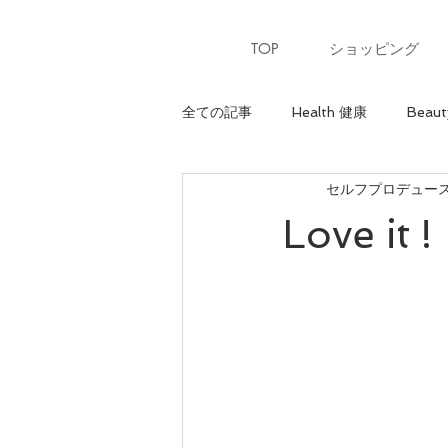
TOP
ショッピング
全ての記事
Health 健康
Beaut
セルフプロデュースサ
Heart 心
骨格診断【ウェーブ
Love it !
パーソナルカラー【夏】
パー
美ウォーキングレッスン
美ウ
骨格診断【ナチュラル】
最上