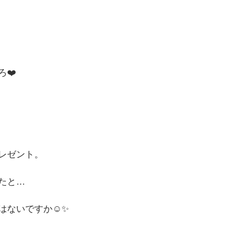
❤️
レゼント。
たと…
はないですか☺︎✨