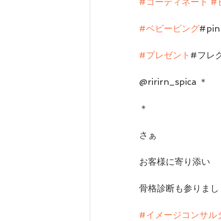
#コーディネート
#
#ベビーピング
#pin
#プレゼント
#フレ
@ririrn_spica ＊
＊
さぁ
お客様に寄り添い
骨格診断も参りまし
#イメージコンサル