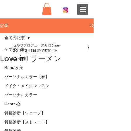
記事
全ての記事
セルフプロデュースサロンiest
全ての記事
2017年2月3日
読了時間: 1分
Love it ! ラーメン
Health 健康
Beauty 美
パーソナルカラー【春】
メイク・メイクレッスン
パーソナルカラー
Heart 心
骨格診断【ウェーブ】
骨格診断【ストレート】
骨格診断