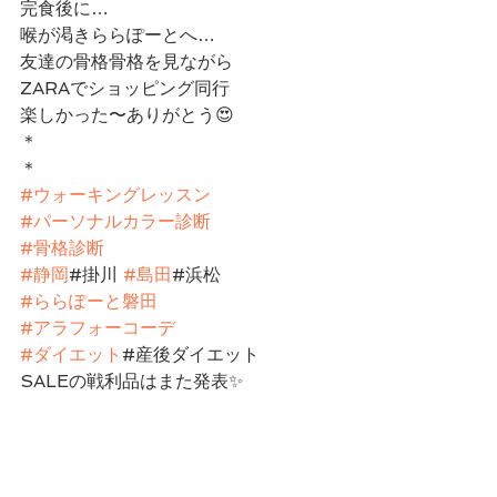
完食後に…
喉が渇きららぽーとへ…
友達の骨格骨格を見ながら
ZARAでショッピング同行
楽しかった〜ありがとう😍
＊
＊
#ウォーキングレッスン
#パーソナルカラー診断
#骨格診断
#静岡
#掛川 
#島田
#浜松
#ららぽーと磐田
#アラフォーコーデ
#ダイエット
#産後ダイエット
SALEの戦利品はまた発表✨