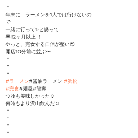
＊
年末に…ラーメンを1人では行けないの
で
一緒に行って✨と誘って
早‼︎2ヶ月以上 ！
やっと、完食する自信が整い😍
開店10分前に並ぶ〜
＊
＊
＊
#ラーメン
#醤油ラーメン 
#浜松
#完食
#麺屋#龍壽
つゆも美味しかった☺︎
何時もより沢山飲んだ☺︎
＊
＊
＊
＊