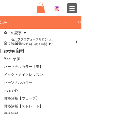
記事
全ての記事
セルフプロデュースサロンiest
全ての記事
2016年12月4日
読了時間: 1分
Love it !
Health 健康
Beauty 美
パーソナルカラー【春】
メイク・メイクレッスン
パーソナルカラー
Heart 心
骨格診断【ウェーブ】
骨格診断【ストレート】
骨格診断