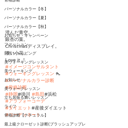
パーソナルカラー【冬】
パーソナルカラー【夏】
パーソナルカラー【秋】
澄んだ青空。
お知らせ・キャンペーン
銀杏の葉。
ファッション
Christmasディスプレイ。
淡い小花。
同行ショッピング
Love it ！
美ウォーキングレッスン
#イメージコンサルタント
美ウォーキング
#ウォーキングレッスン
 👠
お知らせ
#パーソナルカラー診断
#骨格診断
美ウォークレッスン
#静岡
#掛川 
#島田
#浜松
立ち居振る舞いレッスン
#アラフォーコーデ
ライフ
#ダイエット
#産後ダイエット
#コーディネート
骨格診断【ナチュラル】
最上級クローゼット診断(ブラッシュアップレ