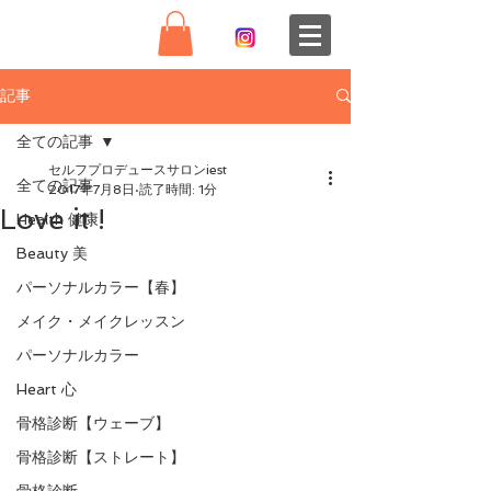
記事
全ての記事
セルフプロデュースサロンiest
全ての記事
2017年7月8日
読了時間: 1分
Love it !
Health 健康
Beauty 美
パーソナルカラー【春】
メイク・メイクレッスン
パーソナルカラー
Heart 心
骨格診断【ウェーブ】
骨格診断【ストレート】
骨格診断