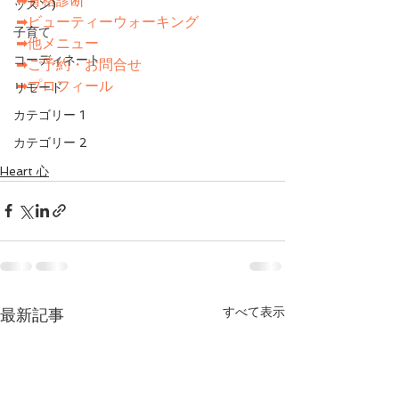
➡骨格診断
ッスン)
➡ビューティーウォーキング
子育て
➡他メニュー
コーディネート
➡ご予約・お問合せ
➡プロフィール
リモード
カテゴリー 1
カテゴリー 2
Heart 心
すべて表示
最新記事