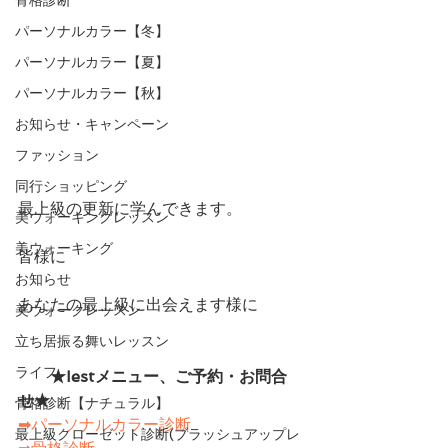
パーソナルカラー【冬】
パーソナルカラー【夏】
パーソナルカラー【秋】
お知らせ・キャンペーン
ファッション
同行ショッピング
最上級の更新に学んできます。
美ウォーキングレッスン
美ウォーキング
皆様に
お知らせ
あなたの最上級に出会えます様に
美ウォークレッスン
立ち居振る舞いレッスン
ライフ
　　★Iestメニュー、ご予約・お問合
せ★　　
骨格診断【ナチュラル】
➡パーソナルカラー診断
最上級クローゼット診断(ブラッシュアップレ