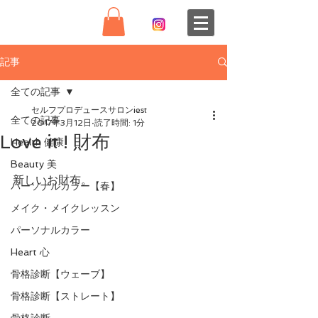
記事
全ての記事
セルフプロデュースサロンiest
全ての記事
2017年3月12日
読了時間: 1分
Love it ! 財布
Health 健康
Beauty 美
新しいお財布。
パーソナルカラー【春】
メイク・メイクレッスン
パーソナルカラー
Heart 心
骨格診断【ウェーブ】
骨格診断【ストレート】
骨格診断