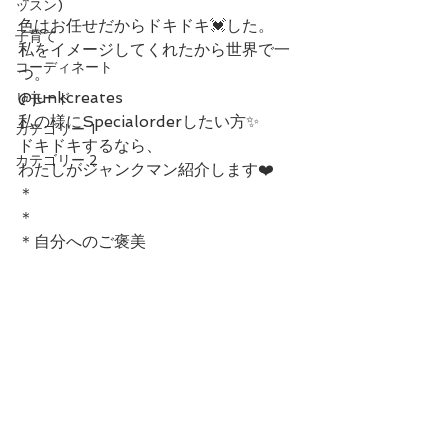
＊
ッスン)
色はお任せだからドキドキ💓した。
子育て
私をイメージしてくれたから世界で一
コーディネート
つ。
@junkcreates
リモード
私の様にSpecialorderしたい方✨
カテゴリー 1
ドキドキするなら、
カテゴリー 2
わたしがジャンクマン紹介します❤️
＊
＊
＊自分へのご褒美