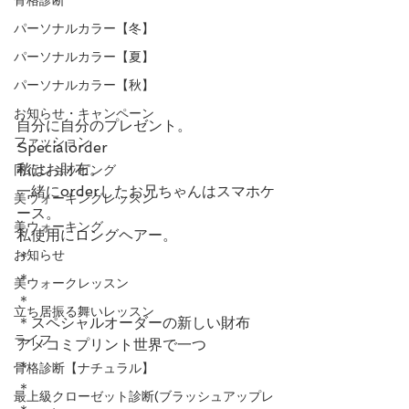
パーソナルカラー【冬】
パーソナルカラー【夏】
パーソナルカラー【秋】
お知らせ・キャンペーン
自分に自分のプレゼント。
ファッション
Specialorder
私はお財布。
同行ショッピング
一緒にorderしたお兄ちゃんはスマホケ
美ウォーキングレッスン
ース。
美ウォーキング
私使用にロングヘアー。
お知らせ
＊
＊
美ウォークレッスン
＊
立ち居振る舞いレッスン
＊スペシャルオーダーの新しい財布
ライフ
アメコミプリント世界で一つ
＊
骨格診断【ナチュラル】
＊
最上級クローゼット診断(ブラッシュアップレ