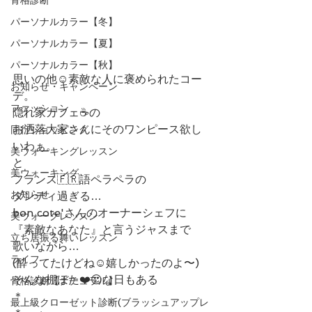
パーソナルカラー【冬】
パーソナルカラー【夏】
パーソナルカラー【秋】
思いの他☺︎素敵な人に褒められたコー
お知らせ・キャンペーン
デ。
ファッション
隠れ家カフェ☕️の
お洒落大家さんにそのワンピース欲し
同行ショッピング
いわぁ。
美ウォーキングレッスン
と
美ウォーキング
フランス🇫🇷語ペラペラの
お知らせ
ダンディ過ぎる…
bon cote'さんのオーナーシェフに
美ウォークレッスン
『素敵なあなた』と言うジャスまで
立ち居振る舞いレッスン
歌いながら…
ライフ
(酔ってたけどね☺︎嬉しかったのよ〜)
そんな棚ぼた❤️😍な日もある
骨格診断【ナチュラル】
＊
最上級クローゼット診断(ブラッシュアップレ