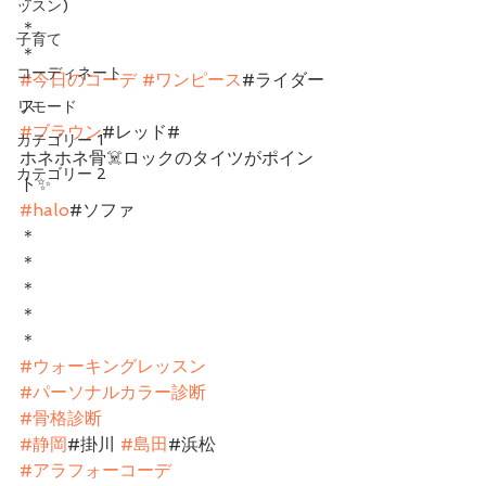
＊
ッスン)
＊
子育て
＊
コーディネート
#今日のコーデ
#ワンピース
#ライダー
ス
リモード
#ブラウン
#レッド#
カテゴリー 1
ホネホネ骨☠️ロックのタイツがポイン
カテゴリー 2
ト✨
#halo
#ソファ
＊
＊
＊
＊
＊
#ウォーキングレッスン
#パーソナルカラー診断
#骨格診断
#静岡
#掛川 
#島田
#浜松
#アラフォーコーデ