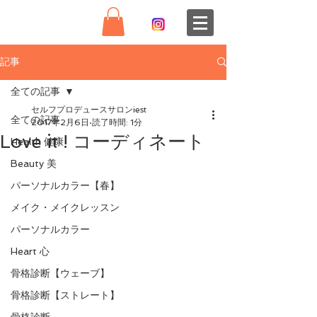
記事
全ての記事
セルフプロデュースサロンiest
全ての記事
2017年2月6日
読了時間: 1分
Love it ! コーディネート
Health 健康
Beauty 美
パーソナルカラー【春】
メイク・メイクレッスン
パーソナルカラー
Heart 心
骨格診断【ウェーブ】
骨格診断【ストレート】
骨格診断