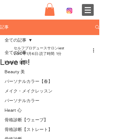
記事
全ての記事
セルフプロデュースサロンiest
全ての記事
2017年1月6日
読了時間: 1分
Love it !
Health 健康
Beauty 美
パーソナルカラー【春】
メイク・メイクレッスン
パーソナルカラー
Heart 心
骨格診断【ウェーブ】
骨格診断【ストレート】
骨格診断