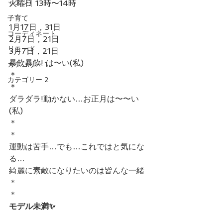
ッスン)
火曜日 13時〜14時
子育て
1月17日，31日
コーディネート
2月7日，21日
リモード
3月7日，21日
暴飲暴飲! は〜い(私)
カテゴリー 1
＊
カテゴリー 2
＊
ダラダラ!動かない…お正月は〜〜い
(私)
＊
＊
運動は苦手…でも…これではと気にな
る…
綺麗に素敵になりたいのは皆んな一緒
＊
＊
モデル未満✨