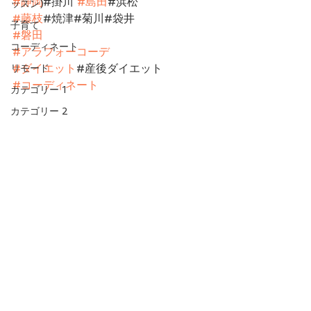
#静岡
#掛川 
#島田
#浜松
ッスン)
#藤枝
#焼津#菊川#袋井
子育て
#磐田
コーディネート
#アラフォーコーデ
#ダイエット
#産後ダイエット
リモード
#コーディネート
カテゴリー 1
カテゴリー 2