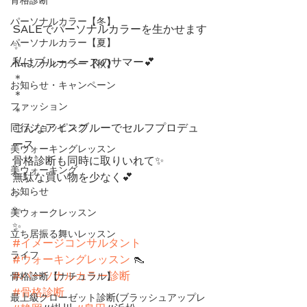
パーソナルカラー【冬】
SALEでパーソナルカラーを生かせます
パーソナルカラー【夏】
✨
私はブルーベースのサマー💕
パーソナルカラー【秋】
＊
お知らせ・キャンペーン
＊
ファッション
＊
こんなアイスブルーでセルフプロデュ
同行ショッピング
ース
美ウォーキングレッスン
骨格診断も同時に取りいれて✨
美ウォーキング
無駄な買い物を少なく💕
お知らせ
✨
✨
美ウォークレッスン
✨
立ち居振る舞いレッスン
#イメージコンサルタント
ライフ
#ウォーキングレッスン
 👠
#パーソナルカラー診断
骨格診断【ナチュラル】
#骨格診断
最上級クローゼット診断(ブラッシュアップレ