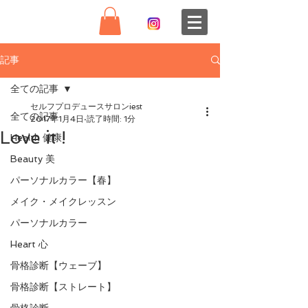
記事
全ての記事
セルフプロデュースサロンiest
全ての記事
2017年1月4日
読了時間: 1分
Love it !
Health 健康
Beauty 美
パーソナルカラー【春】
メイク・メイクレッスン
パーソナルカラー
Heart 心
骨格診断【ウェーブ】
骨格診断【ストレート】
骨格診断