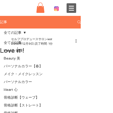
記事
全ての記事
セルフプロデュースサロンiest
全ての記事
2016年12月9日
読了時間: 1分
Love it !
Health 健康
Beauty 美
パーソナルカラー【春】
メイク・メイクレッスン
パーソナルカラー
Heart 心
骨格診断【ウェーブ】
骨格診断【ストレート】
骨格診断