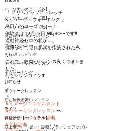
パーソナルカラー【冬】
『 スリムアップストレッチ
パーソナルカラー【夏】
&ビューティウォーキング 』
島田市のローズアリーナ
パーソナルカラー【秋】
体験会は 12月23日 9時30〜です‼︎
お知らせ・キャンペーン
運動神経ゼロの私が…。
ファッション
健康診断で隠れ肥満を指摘された私
が…‼︎
同行ショッピング
これで、筋肉がバランス良くつき✨ま
美ウォーキングレッスン
した。
美ウォーキング
何と✨ワンコイン❣️
お知らせ
＊
＊
美ウォークレッスン
＊
立ち居振る舞いレッスン
#イメージコンサルタント
ライフ
#ウォーキングレッスン
 👠
#パーソナルカラー診断
骨格診断【ナチュラル】
#骨格診断
最上級クローゼット診断(ブラッシュアップレ