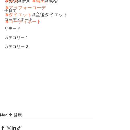
#静岡
#掛川 
#島田
#浜松
ッスン)
#アラフォーコーデ
子育て
#ダイエット
#産後ダイエット
コーディネート
#コーディネート
リモード
カテゴリー 1
カテゴリー 2
Health 健康