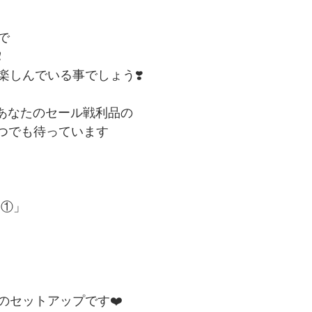
で
️
楽しんでいる事でしょう❣️
は、あなたのセール戦利品の
いつでも待っています
品①」
のセットアップです❤️