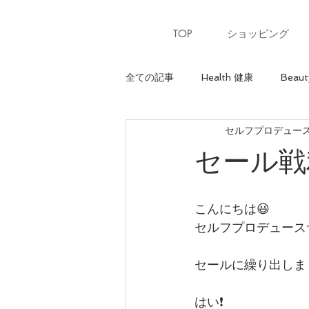
TOP
ショッピング
全ての記事
Health 健康
Beaut
セルフプロデュースサ
Heart 心
骨格診断【ウェーブ
セール戦
パーソナルカラー【夏】
パー
こんにちは😃
セルフプロデュースサ
美ウォーキングレッスン
美ウ
セールに繰り出しま
骨格診断【ナチュラル】
最上
はい❗️