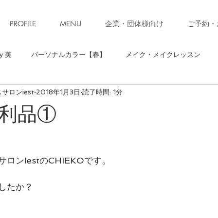
PROFILE
MENU
企業・団体様向け
ご予約・
y 美
パーソナルカラー【春】
メイク・メイクレッスン
ロンiest
2018年1月3日
読了時間: 1分
】
骨格診断【ストレート】
骨格診断
パーソナルカラ
利品①
ソナルカラー【秋】
お知らせ・キャンペーン
ファッション
ロンIestのCHIEKOです。
ォーキング
お知らせ
美ウォークレッスン
立ち居振る
したか？
級クローゼット診断(ブラッシュアップレッスン)
子育て
コ