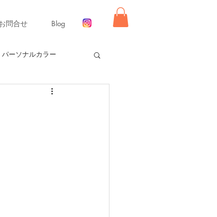
お問合せ
Blog
パーソナルカラー
ー【冬】
同行ショッピング
舞いレッスン
ライフ
ーディネート
リモード