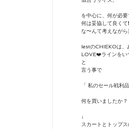
を中心に、何が必要
何は妥協して良くて❗
な〜んて考えながら
IestのCHIEKO
LOVE❤️ラインを
と
言う事で
「 私のセール戦利
何を買いましたか？
↓
スカートとトップス