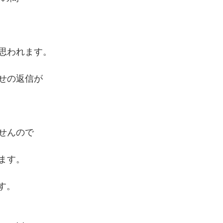
思われます。
せの返信が
せんので
ます。
です。