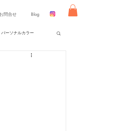
お問合せ
Blog
パーソナルカラー
ー【冬】
同行ショッピング
舞いレッスン
ライフ
ーディネート
リモード