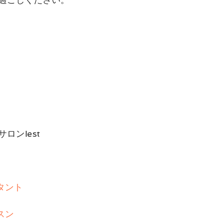
ロンIest
タント
スン