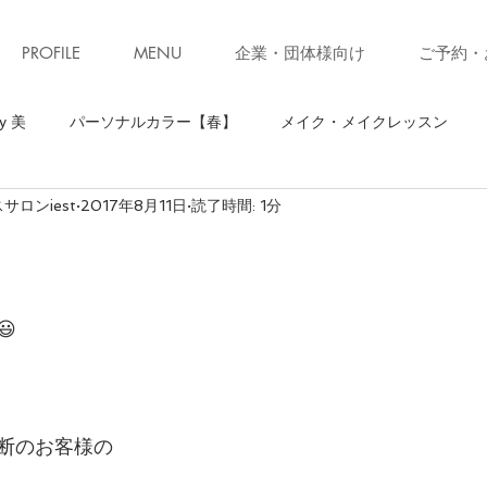
PROFILE
MENU
企業・団体様向け
ご予約・
y 美
パーソナルカラー【春】
メイク・メイクレッスン
ロンiest
2017年8月11日
読了時間: 1分
】
骨格診断【ストレート】
骨格診断
パーソナルカラ
ソナルカラー【秋】
お知らせ・キャンペーン
ファッション

ォーキング
お知らせ
美ウォークレッスン
立ち居振る
断のお客様の
級クローゼット診断(ブラッシュアップレッスン)
子育て
コ