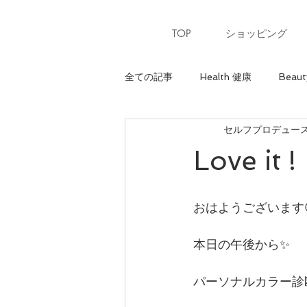
TOP
ショッピング
全ての記事
Health 健康
Beaut
セルフプロデュースサ
Heart 心
骨格診断【ウェーブ
Love it !
パーソナルカラー【夏】
パー
おはようございます
美ウォーキングレッスン
美ウ
本日の午後から✨
パーソナルカラー診
骨格診断【ナチュラル】
最上