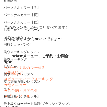
パーソナルカラー【冬】
パーソナルカラー【夏】
パーソナルカラー【秋】
早めのランチ…がっつり食べてます❗️
お知らせ・キャンペーン
ファッション
身体を動かすから❤️いいですよ〜
同行ショッピング
美ウォーキングレッスン
　　★Iestメニュー、ご予約・お問合
美ウォーキング
せ★　　
お知らせ
➡パーソナルカラー診断
➡骨格診断
美ウォークレッスン
➡ビューティーウォーキング
立ち居振る舞いレッスン
➡他メニュー
ライフ
➡ご予約・お問合せ
➡プロフィール
骨格診断【ナチュラル】
最上級クローゼット診断(ブラッシュアップレ