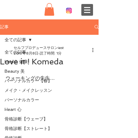
記事
全ての記事
セルフプロデュースサロンiest
全ての記事
2017年8月8日
読了時間: 1分
Love it ! Komeda
Health 健康
Beauty 美
ウォーキングの先生…
パーソナルカラー【春】
メイク・メイクレッスン
パーソナルカラー
Heart 心
骨格診断【ウェーブ】
骨格診断【ストレート】
骨格診断