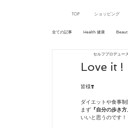
TOP
ショッピング
全ての記事
Health 健康
Beaut
セルフプロデュースサ
Heart 心
骨格診断【ウェーブ
Love i
パーソナルカラー【夏】
パー
皆様❣️
美ウォーキングレッスン
美ウ
ダイエットや食事制
まず
『自分の歩き方
いいと思うのです！
骨格診断【ナチュラル】
最上