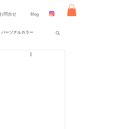
お問合せ
Blog
パーソナルカラー
ー【冬】
同行ショッピング
舞いレッスン
ライフ
ーディネート
リモード