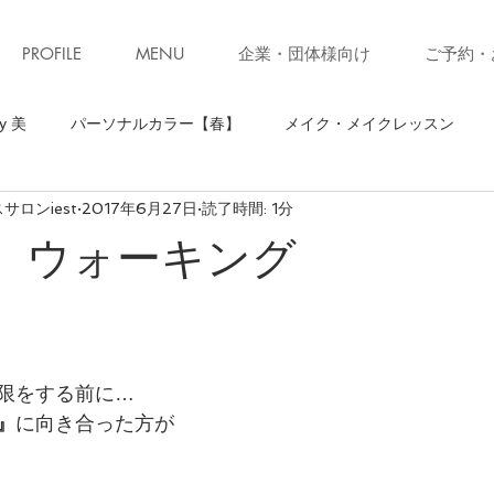
PROFILE
MENU
企業・団体様向け
ご予約・
y 美
パーソナルカラー【春】
メイク・メイクレッスン
ロンiest
2017年6月27日
読了時間: 1分
】
骨格診断【ストレート】
骨格診断
パーソナルカラ
t ! ウォーキング
ソナルカラー【秋】
お知らせ・キャンペーン
ファッション
ォーキング
お知らせ
美ウォークレッスン
立ち居振る
限をする前に…
』
に向き合った方が
級クローゼット診断(ブラッシュアップレッスン)
子育て
コ