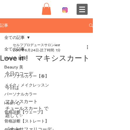
記事
全ての記事
セルフプロデュースサロンiest
全ての記事
2017年6月24日
読了時間: 1分
Love it ! マキシスカート
Health 健康
Beauty 美
今日のコーデ
パーソナルカラー【春】
メイク・メイクレッスン
今日は
パーソナルカラー
マキシスカート
Heart 心
チュールスカート で
骨格診断【ウェーブ】
題して✨
骨格診断【ストレート】
『大人サファリコーデ』
骨格診断