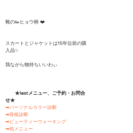
靴の👟ヒョウ柄 ❤️
スカートとジャケットは15年位前の購
入品✨
我ながら物持ちいいわぃ 
　　★Iestメニュー、ご予約・お問合
せ★　　
➡パーソナルカラー診断
➡骨格診断
➡ビューティーウォーキング
➡他メニュー