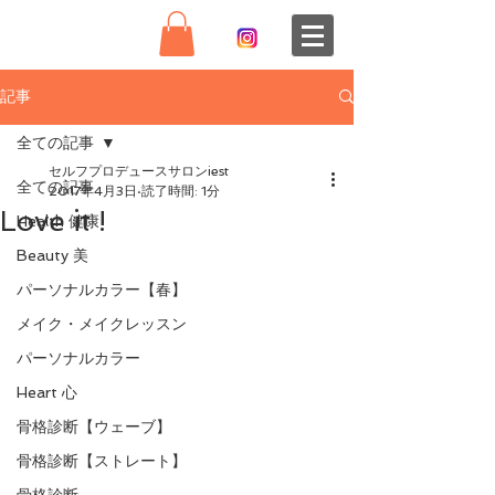
記事
全ての記事
セルフプロデュースサロンiest
全ての記事
2017年4月3日
読了時間: 1分
Love it !
Health 健康
Beauty 美
パーソナルカラー【春】
メイク・メイクレッスン
パーソナルカラー
Heart 心
骨格診断【ウェーブ】
骨格診断【ストレート】
骨格診断