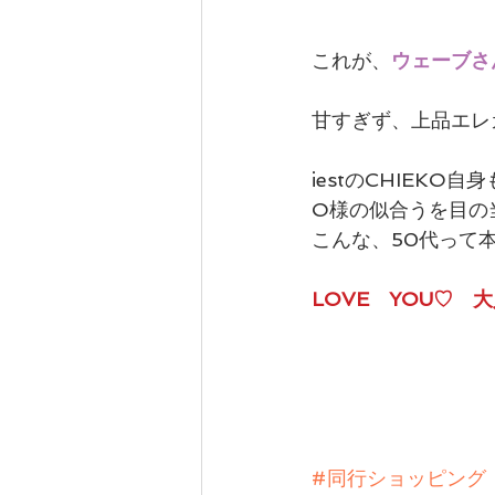
これが、
ウェーブさ
甘すぎず、上品エレ
iestのCHIEK
O様の似合うを目の
こんな、50代って
LOVE　YOU♡　
#同行ショッピング