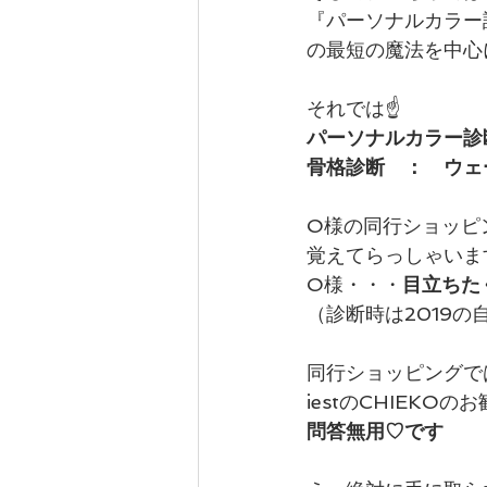
『パーソナルカラー
の最短の魔法を中心
カテゴリー 1
カテゴリー 2
それでは☝
パーソナルカラー診断
骨格診断　：　ウェ
O様の同行ショッピ
覚えてらっしゃいま
O様・・・
目立ちた
（診断時は2019
同行ショッピングで
iestのCHIEK
問答無用♡です