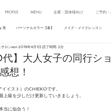
PROFILE
MENU
企業・団体様向け
ご予約・
y 美
パーソナルカラー【春】
メイク・メイクレッスン
ロンiest
2019年4月1日
読了時間: 2分
】
骨格診断【ストレート】
骨格診断
パーソナルカラ
0代】大人女子の同行シ
ソナルカラー【秋】
お知らせ・キャンペーン
ファッション
感想！
ォーキング
お知らせ
美ウォークレッスン
立ち居振る
（アイイスト）のCHIEKOです。
最上級を少しだけ更新していきましょう。
級クローゼット診断(ブラッシュアップレッスン)
子育て
コ
本当に似合う！