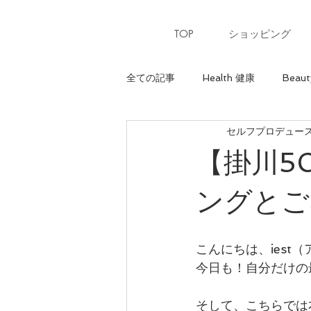
TOP
ショッピング
全ての記事
Health 健康
Beaut
セルフプロデュースサ
Heart 心
骨格診断【ウェーブ
【掛川5
パーソナルカラー【夏】
パー
ングとご
美ウォーキングレッスン
美ウ
こんにちは、iest
今日も！自分だけの
骨格診断【ナチュラル】
最上
そして、こちらでは