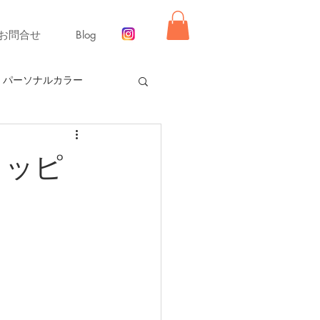
お問合せ
Blog
パーソナルカラー
ー【冬】
ョッピ
同行ショッピング
舞いレッスン
ライフ
ーディネート
リモード