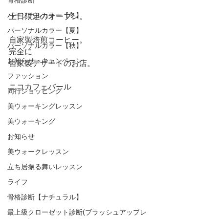
パーソナルカラー【冬】
土日限定のオープン。
パーソナルカラー【夏】
自家製焙煎コーヒー。
パーソナルカラー【秋】
完全に
お知らせ・キャンペーン
自家製デザートのお店。
ファッション
ニコカフェバール
同行ショッピング
美ウォーキングレッスン
美ウォーキング
お知らせ
美ウォークレッスン
立ち居振る舞いレッスン
ライフ
骨格診断【ナチュラル】
最上級クローゼット診断(ブラッシュアップレ