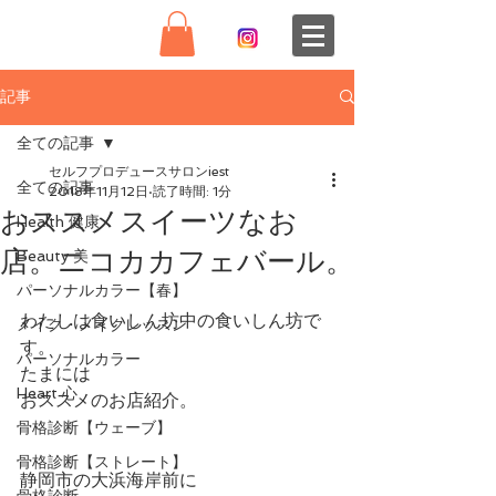
記事
全ての記事
セルフプロデュースサロンiest
全ての記事
2018年11月12日
読了時間: 1分
おススメスイーツなお
Health 健康
店。ニコカカフェバール。
Beauty 美
パーソナルカラー【春】
わたしは食いしん坊中の食いしん坊で
メイク・メイクレッスン
す。
パーソナルカラー
たまには
Heart 心
おススメのお店紹介。
骨格診断【ウェーブ】
骨格診断【ストレート】
静岡市の大浜海岸前に
骨格診断