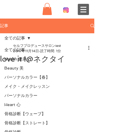
記事
全ての記事
セルフプロデュースサロンiest
全ての記事
2017年11月14日
読了時間: 1分
love it !@ネクタイ
Health 健康
Beauty 美
パーソナルカラー【春】
メイク・メイクレッスン
パーソナルカラー
Heart 心
骨格診断【ウェーブ】
骨格診断【ストレート】
骨格診断