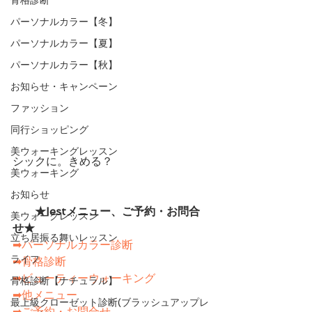
パーソナルカラー【冬】
パーソナルカラー【夏】
パーソナルカラー【秋】
お知らせ・キャンペーン
ファッション
同行ショッピング
美ウォーキングレッスン
シックに。きめる？
美ウォーキング
お知らせ
　　★Iestメニュー、ご予約・お問合
美ウォークレッスン
せ★　　
立ち居振る舞いレッスン
➡パーソナルカラー診断
ライフ
➡骨格診断
➡ビューティーウォーキング
骨格診断【ナチュラル】
➡他メニュー
最上級クローゼット診断(ブラッシュアップレ
➡ご予約・お問合せ