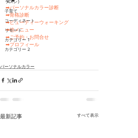
せ★　　
ッスン)
➡パーソナルカラー診断
子育て
➡骨格診断
コーディネート
➡ビューティーウォーキング
➡他メニュー
リモード
➡ご予約・お問合せ
カテゴリー 1
➡プロフィール
カテゴリー 2
パーソナルカラー
すべて表示
最新記事