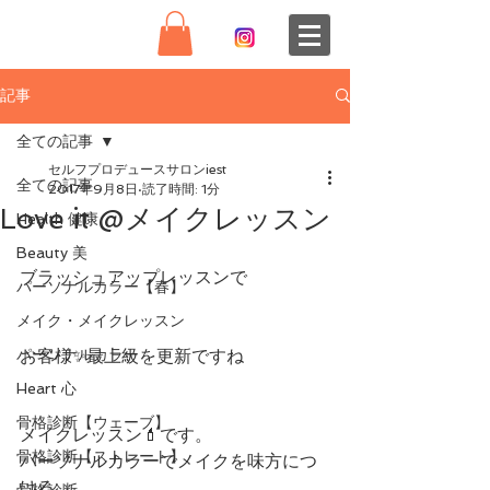
記事
全ての記事
セルフプロデュースサロンiest
全ての記事
2017年9月8日
読了時間: 1分
Love it @メイクレッスン
Health 健康
Beauty 美
ブラッシュアップレッスンで
パーソナルカラー【春】
メイク・メイクレッスン
パーソナルカラー
お客様✨最上級を更新ですね 
Heart 心
骨格診断【ウェーブ】
メイクレッスン💄です。
骨格診断【ストレート】
パーソナルカラーでメイクを味方につ
ける。
骨格診断