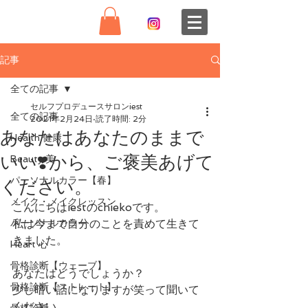
記事
全ての記事
セルフプロデュースサロンiest
全ての記事
2021年2月24日
読了時間: 2分
あなたはあなたのままで
Health 健康
いい❣️から、ご褒美あげて
Beauty 美
パーソナルカラー【春】
ください。
メイク・メイクレッスン
こんにちはiestのchiekoです。
パーソナルカラー
私は今まで自分のことを責めて生きて
きました。
Heart 心
骨格診断【ウェーブ】
あなたはどうでしょうか？
骨格診断【ストレート】
少し暗い話になりますが笑って聞いて
ください。
骨格診断