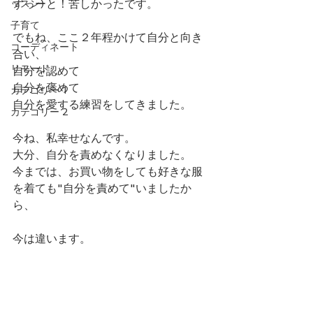
ずっーと！苦しかったです。
ッスン)
子育て
でもね、ここ２年程かけて自分と向き
コーディネート
合い、
リモード
自分を認めて
自分を褒めて
カテゴリー 1
自分を愛する練習をしてきました。
カテゴリー 2
今ね、私幸せなんです。
大分、自分を責めなくなりました。
今までは、お買い物をしても好きな服
を着ても"自分を責めて"いましたか
ら、
今は違います。