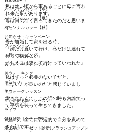
私は幼い頃から事あるごとに母に言わ
パーソナルカラー【冬】
れ来た事があります。
パーソナルカラー【夏】
母は何気なく言ってきたのだと思いま
す。
パーソナルカラー【秋】
お知らせ・キャンペーン
母が離婚して家を出る時、
ファッション
『姉だけ置いて行け、私だけは連れて
同行ショッピング
行って構わない』
『ちえこは連れて行けっていわれた』
美ウォーキングレッスン
美ウォーキング
私はずっと必要のない子だと、
お知らせ
居ない方が良いのだと感じていまし
た。
美ウォークレッスン
愛されたくて、この話の時も勿論笑っ
立ち居振る舞いレッスン
て平気を装って生きてきました。
ライフ
骨格診断【ナチュラル】
だから、全てに否定的で自分を責めて
きた訳です。
最上級クローゼット診断(ブラッシュアップレ