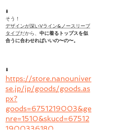
⬇️
そう！
デザインが深いVライン&ノースリーブ
タイプ
だから、
中に着るトップスを似
合うに合わせればいいの〜の〜。
⬇️
https://store.nanouniver
se.jp/jp/goods/goods.as
px?
goods=6751219003&ge
nre=1510&skucd=67512
1900336180