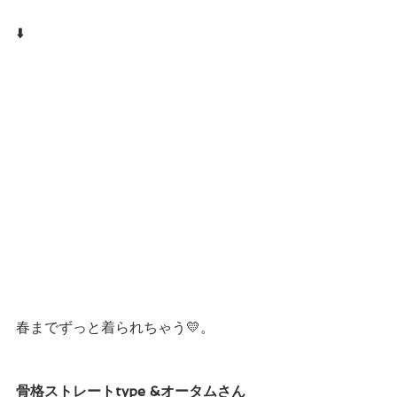
⬇️
春までずっと着られちゃう💛。
骨格ストレートtype &オータムさん