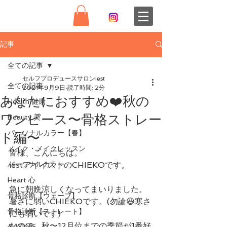
記事
全ての記事
セルフプロデュースサロンiest
全ての記事
2021年9月9日
読了時間: 2分
あなたにおすすめ❤️秋の
Health 健康
ワンピース〜骨格ストレー
Beauty 美
パーソナルカラー【春】
ト編〜
メイク・メイクレッスン
皆様、こんにちは。
パーソナルカラー
iestアイイストのCHIEKOです。
Heart 心
急に朝晩涼しくなってまいりました。
骨格診断【ウェーブ】
暑さに弱いCHIEKOです。(勿論😆寒さ
骨格診断【ストレート】
にも弱いです)
なので、秋〜12月位までの季節が1番好
骨格診断