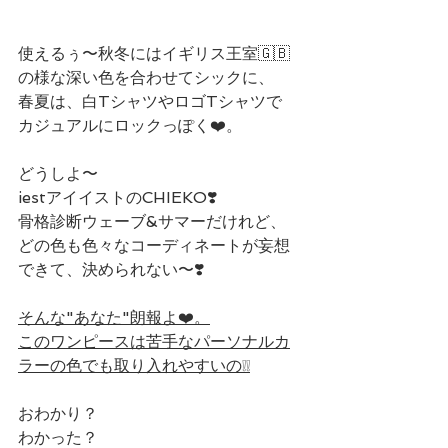
使えるぅ〜秋冬にはイギリス王室🇬🇧
の様な深い色を合わせてシックに、
春夏は、白TシャツやロゴTシャツで
カジュアルにロックっぽく❤️。
どうしよ〜
iestアイイストのCHIEKO❣️
骨格診断ウェーブ&サマーだけれど、
どの色も色々なコーディネートが妄想
できて、決められない〜❣️
そんな"あなた"朗報よ❤️。
このワンピースは苦手なパーソナルカ
ラーの色でも取り入れやすいの❕❕
おわかり？
わかった？