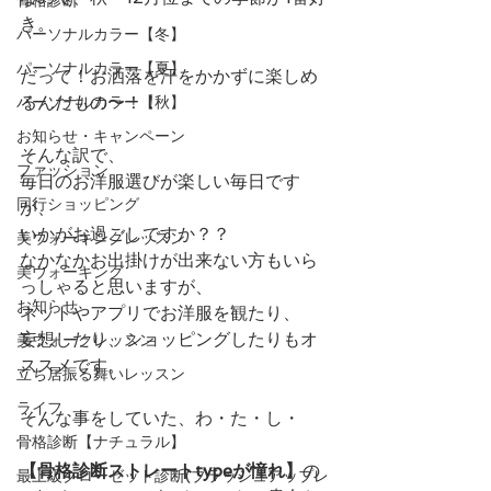
き。
パーソナルカラー【冬】
パーソナルカラー【夏】
だって！お洒落を汗をかかずに楽しめ
るんだもの〜！！
パーソナルカラー【秋】
お知らせ・キャンペーン
そんな訳で、
ファッション
毎日のお洋服選びが楽しい毎日です
同行ショッピング
が、
いかがお過ごしですか？？
美ウォーキングレッスン
なかなかお出掛けが出来ない方もいら
美ウォーキング
っしゃると思いますが、
お知らせ
ネットやアプリでお洋服を観たり、
妄想したり、ショッピングしたりもオ
美ウォークレッスン
ススメです。
立ち居振る舞いレッスン
ライフ
そんな事をしていた、わ・た・し・
骨格診断【ナチュラル】
【骨格診断ストレートtypeが憧れ】
の
最上級クローゼット診断(ブラッシュアップレ