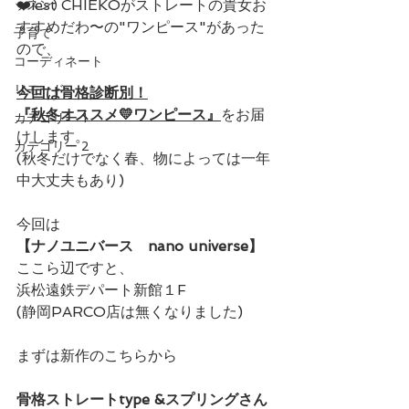
❤️iest CHIEKOがストレートの貴女お
ッスン)
すすめだわ〜の"ワンピース"があった
子育て
ので、
コーディネート
リモード
今回は骨格診断別！
『秋冬オススメ💛ワンピース』
をお届
カテゴリー 1
けします。
カテゴリー 2
(秋冬だけでなく春、物によっては一年
中大丈夫もあり)
今回は
【ナノユニバース　nano universe】
ここら辺ですと、
浜松遠鉄デパート新館１F
(静岡PARCO店は無くなりました)
まずは新作のこちらから
骨格ストレートtype &スプリングさん