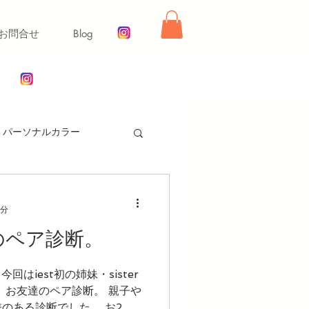
お問合せ
Blog
パーソナルカラー
ー【冬】
1分
❤️のペア診断。
同行ショッピング
r
、お友達のペア診断。 親子や
舞いレッスン
ライフ
のある診断でした。 お2人