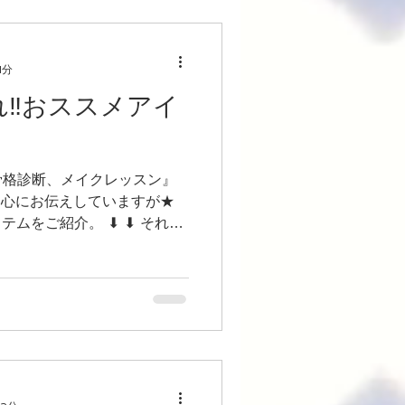
1分
れ‼️おススメアイ
骨格診断、メイクレッスン』
中心にお伝えしていますが★
ムをご紹介。 ⬇︎ ⬇︎ それは
チャーム❣️ 洋服のポイント
に...