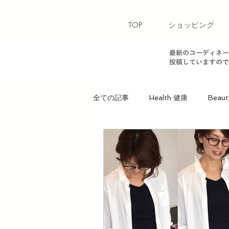
TOP
ショッピング
最新のコーディネー
投稿していますので
全ての記事
Health 健康
Beaut
Heart 心
骨格診断【ウェーブ
パーソナルカラー【夏】
パー
美ウォーキングレッスン
美ウ