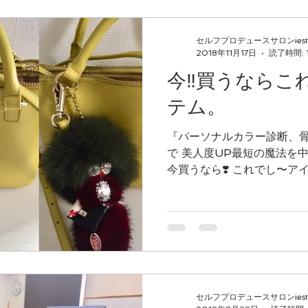
セルフプロデュースサロンiest
2018年11月17日
読了時間: 
今‼️買うならこ
テム。
『パーソナルカラー診断、
で 美人度UP最短の魔法を
今買うなら❣️ これでし〜アイテ
「 ファーアイテム」 ファー
に。 コーディネートのポイント
セルフプロデュースサロンiest