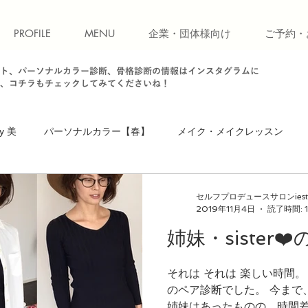
PROFILE
MENU
企業・団体様向け
ご予約・
ト、パーソナルカラー診断、骨格診断の情報はインスタグラムに
、コチラもチェックしてみてくださいね！
y 美
パーソナルカラー【春】
メイク・メイクレッスン
】
骨格診断【ストレート】
骨格診断
パーソナルカラ
セルフプロデュースサロンiest
2019年11月4日
読了時間: 
姉妹・sister
ソナルカラー【秋】
お知らせ・キャンペーン
ファッション
それは それは 楽しい時間。 今回はiest初の姉妹・siste
のペア診断でした。 今まで
ォーキング
お知らせ
美ウォークレッスン
立ち居振る
姉妹はあったものの、時間差