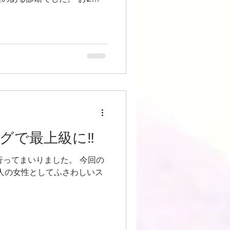
し😆 たのし😊 大好き😘
ーディネート
リモード
で最上級に‼️
てまいりました。 今回の