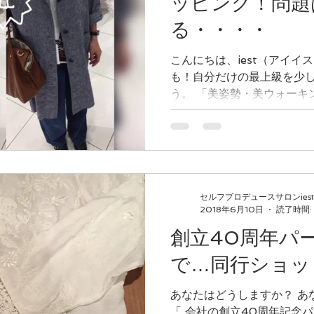
ッピング！問題
る・・・・
こんにちは、iest（アイイス
も！自分だけの最上級を少
う。 「美姿勢・美ウォーキ
たの見た目は確実に変わりま
えたいは、アメーバblog
です♡...
セルフプロデュースサロンiest
2018年6月10日
読了時間:
創立40周年パ
で…同行ショッピ
あなたはどうしますか？ あなたは何を着て行きますか？
「 会社の創立40周年記念