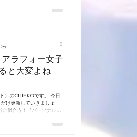
 2分
】アラフォー女子
ると大変よね
ト）のCHIEKOです。 今日
しだけ更新していきましょ
当に似合う！『パーソナルカ
レッスン』で美人度UP最短
すが★ 今回のお客様は...