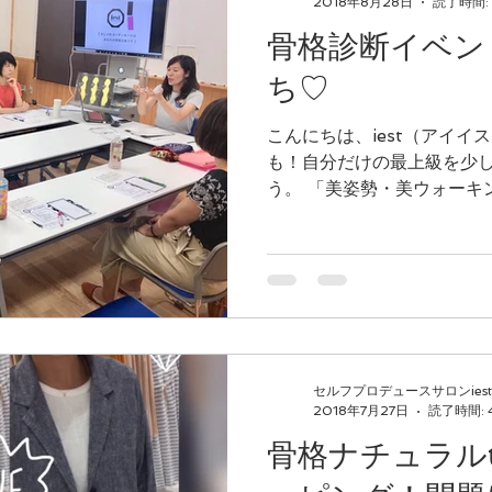
2018年8月28日
読了時間:
骨格診断イベン
ち♡
こんにちは、iest（アイイス
も！自分だけの最上級を少
う。 「美姿勢・美ウォーキ
たの見た目は確実に変わりま
えたいは、アメーバblog
です♡...
セルフプロデュースサロンiest
2018年7月27日
読了時間: 
骨格ナチュラルt