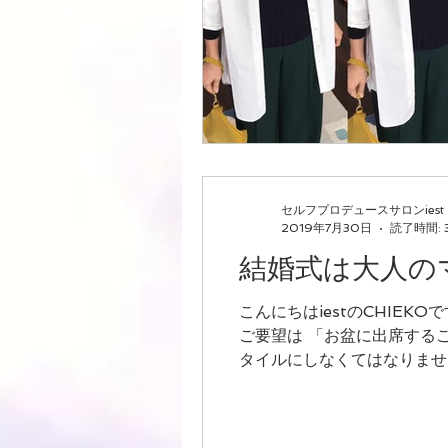
骨格診断【ナチュラル】
最上
カテゴリー 1
カテゴリー 2
セルフプロデュースサロンiest
2019年7月30日
読了時間: 
結婚式は大人の
こんにちはiestのCHIEK
ご要望は 「お盆に出席するご親族の結婚式
タイルにしなくてはなりません