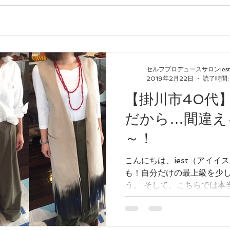
セルフプロデュースサロンiest
2019年2月22日
読了時間:
【掛川市40代
だから…間違え
～！
こんにちは、iest（アイイス
も！自分だけの最上級を少
う。 そして、こちらでは本
ラー診断、骨格診断、メイク
の魔法を中心にお伝えしていま