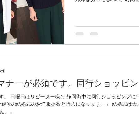
の様子を見ているだけで うれ
です診断時間。...
級クローゼット診断(ブラッシュアップレッスン)
子育て
コ
3分
マナーが必須です。同行ショッピング
Oです。 日曜日はリピーター様と 静岡街中に同行ショッピングに行っ
のお洋服提案と購入になります。」 結婚式は大人の女性としてふさわしいス
。...