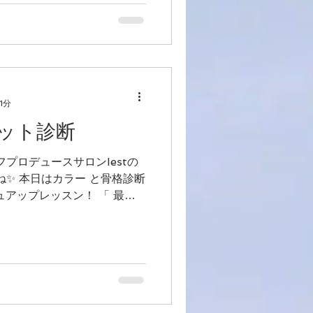
1分
ット診断
フプロデュースサロンIestの
本日はカラー と骨格診断
ュアップレッスン！ 「 最上
級クローゼットレッスン 」です ・カラー ...