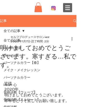
記事
全ての記事
セルフプロデュースサロンiest
全ての記事
2020年1月7日
読了時間: 2分
明けましておめでとうご
Health 健康
ざいます。寒すぎる…私で
Beauty 美
パーソナルカラー【春】
す。
メイク・メイクレッスン
パーソナルカラー
皆様
Heart 心
2020年
骨格診断【ウェーブ】
明けましておめでとうございます。
骨格診断【ストレート】
本年もどうぞ宜しくお願い致します。
骨格診断