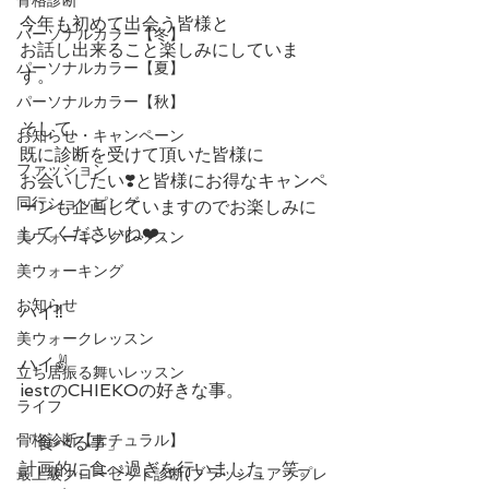
今年も初めて出会う皆様と
パーソナルカラー【冬】
お話し出来ること楽しみにしていま
パーソナルカラー【夏】
す。
パーソナルカラー【秋】
そして、
お知らせ・キャンペーン
既に診断を受けて頂いた皆様に
ファッション
お会いしたい❣️と皆様にお得なキャンペ
同行ショッピング
ーンも企画していますのでお楽しみに
してくださいね❤️。
美ウォーキングレッスン
美ウォーキング
お知らせ
ハイ‼️
美ウォークレッスン
ハイ✌️
立ち居振る舞いレッスン
iestのCHIEKOの好きな事。
ライフ
骨格診断【ナチュラル】
「食べる事」
計画的に食べ過ぎを行いました　笑。
最上級クローゼット診断(ブラッシュアップレ