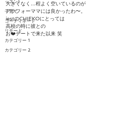
ッスン)
大きくなく…程よく空いているのが
アラフォーママには良かったわ〜。
子育て
iestのCHIEKOにとっては
コーディネート
高校の時に彼との
リモード
お❤️デートで来た以来 笑
カテゴリー 1
カテゴリー 2