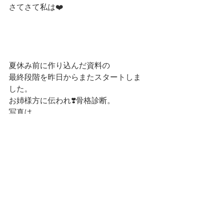
さてさて私は❤️
夏休み前に作り込んだ資料の
最終段階を昨日からまたスタートしま
した。
お姉様方に伝われ❣️骨格診断。
写真は
親子クッキングに行った娘から、
ママ、ここでお仕事していたんだね〜
っと送ってくれた写真です。
職員の方が、毎回作成してくれている
様で、本当に有り難い限りです。
優しさ伝わるな〜。
楽しいレッスンにしますからね❣️