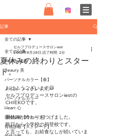
記事
全ての記事
セルフプロデュースサロンiest
全ての記事
2019年8月28日
読了時間: 2分
夏休みの終わりとスター
Health 健康
ト。
Beauty 美
パーソナルカラー【春】
おはようございます😃
メイク・メイクレッスン
セルフプロデュースサロンiestの
パーソナルカラー
CHIEKOです。
Heart 心
夏休みが終わりをつげました。
骨格診断【ウェーブ】
昨日から小学校の初登校です。
骨格診断【ストレート】
と言っても、お給食なしが続いていま
骨格診断