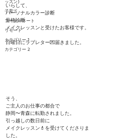
ッスン)
いらして、
子育て
パーソナルカラー診断
骨格診断
コーディネート
メイクレッスンと受けたお客様です。
リモード
カテゴリー 1
日曜日にラブレター💌届きました。
カテゴリー 2
そう、
ご主人のお仕事の都合で
静岡〜青森に転勤されました。
引っ越しの数日前に
メイクレッスン💄を受けてくださりま
した。