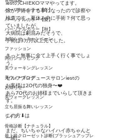
iestのCHIEKOママやってます。
パーソナルカラー【冬】
娘が手術をする事になったので診察や
検査です。夏休み中に手術？何て思っ
パーソナルカラー【夏】
ていましたが、
パーソナルカラー【秋】
大病院は劇混みだそうで、
お知らせ・キャンペーン
手術は3カ月以上先でした。
ファッション
きっと無事に全て上手く行く事でしょ
同行ショッピング
う。
美ウォーキングレッスン
美ウォーキング
セルフプロデュースサロンiestの
お客様は20代の独身〜❤️
お知らせ
あら70代のお姉様までいらして頂きま
美ウォークレッスン
す。
立ち居振る舞いレッスン
この方⬇︎は
ライフ
骨格診断【ナチュラル】
まだ、ちいちゃなハイハイ赤ちゃんと
最上級クローゼット診断(ブラッシュアップレ
一緒に