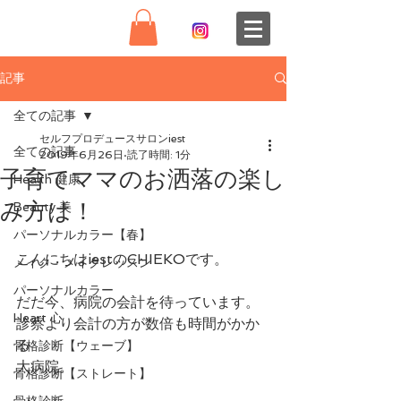
記事
全ての記事
セルフプロデュースサロンiest
全ての記事
2019年6月26日
読了時間: 1分
子育てママのお洒落の楽し
Health 健康
み方は！
Beauty 美
パーソナルカラー【春】
こんにちはiestのCHIEKOです。
メイク・メイクレッスン
パーソナルカラー
だだ今、病院の会計を待っています。
Heart 心
診察より会計の方が数倍も時間がかか
る
骨格診断【ウェーブ】
大病院。
骨格診断【ストレート】
骨格診断