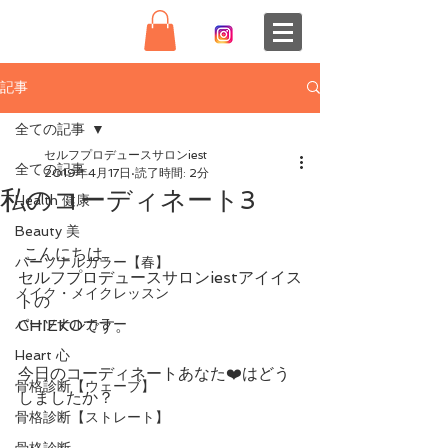
記事
全ての記事
セルフプロデュースサロンiest
全ての記事
2019年4月17日
読了時間: 2分
私のコーディネート3
Health 健康
Beauty 美
 こんにちは。
パーソナルカラー【春】
セルフプロデュースサロンiestアイイス
メイク・メイクレッスン
トの
パーソナルカラー
CHIEKOです。
Heart 心
今日のコーディネートあなた❤️はどう
骨格診断【ウェーブ】
しましたか？ 
骨格診断【ストレート】
骨格診断