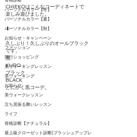
CHIEKOはこんなコーディネートで
パーソナルカラー【冬】
楽しみ遊びました。
パーソナルカラー【夏】
⬇︎ 
パーソナルカラー【秋】
お知らせ・キャンペーン
久しぶり！久しぶりのオールブラック
ファッション
です。
同行ショッピング
黒
KURO
美ウォーキングレッスン
ブラック
美ウォーキング
BLACK
お知らせ
とにかく黒コーデ。
美ウォークレッスン
立ち居振る舞いレッスン
ライフ
骨格診断【ナチュラル】
最上級クローゼット診断(ブラッシュアップレ