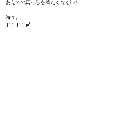
あえての真っ黒を着たくなる‼️の
時々。
ドキドキ💓