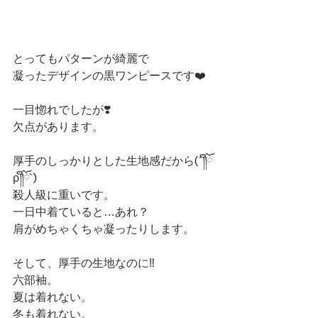
とってもパターンが綺麗で
凝ったデザインの黒ワンピースです❤️
一目惚れでしたが❣️
欠点があります。
厚手のしっかりとした生地感だから(´༎ຶོ
ρ༎ຶོ`)
殺人級に重いです。
一日中着ていると…あれ？
肩がめちゃくちゃ凝ったりします。
そして、厚手の生地なのに‼️
六部袖。
夏は着れない。
冬も着れない。