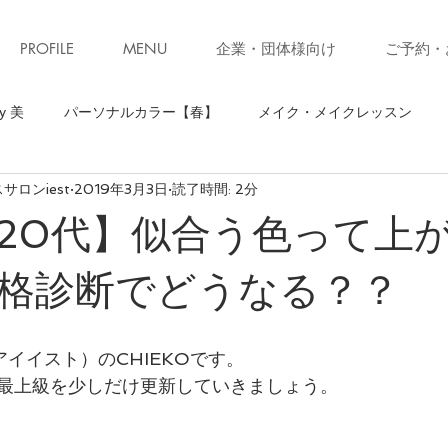
PROFILE
MENU
企業・団体様向け
ご予約・
y 美
パーソナルカラー【春】
メイク・メイクレッスン
ロンiest
2019年3月3日
読了時間: 2分
】
骨格診断【ストレート】
骨格診断
パーソナルカラ
20代】似合う色って上
ソナルカラー【秋】
お知らせ・キャンペーン
ファッション
格診断でどうなる？？
ォーキング
お知らせ
美ウォークレッスン
立ち居振る
（アイイスト）のCHIEKOです。
最上級を少しだけ更新していきましょう。
級クローゼット診断(ブラッシュアップレッスン)
子育て
コ