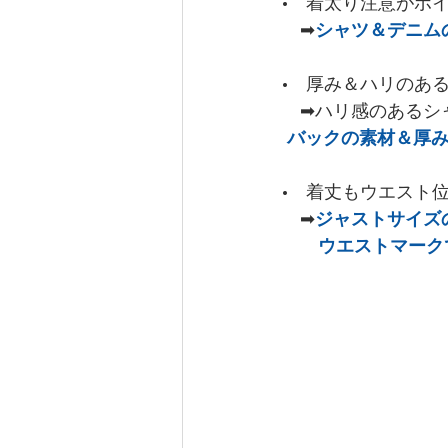
•　着太り注意がポ
　➡
シャツ＆デニム
•　厚み＆ハリのあ
　➡ハリ感のあるシ
バックの素材＆厚
•　着丈もウエスト
　➡
ジャストサイズ
　　ウエストマーク