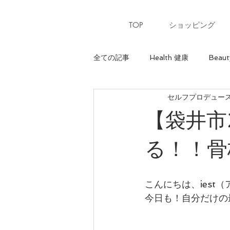
TOP
ショッピング
全ての記事
Health 健康
Beaut
セルフプロデュースサ
Heart 心
骨格診断【ウェーブ
【袋井市
パーソナルカラー【夏】
パー
る！！骨
美ウォーキングレッスン
美ウ
こんにちは、iest
今日も！自分だけの
骨格診断【ナチュラル】
最上