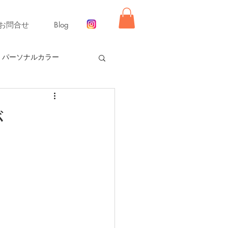
お問合せ
Blog
パーソナルカラー
ー【冬】
が
同行ショッピング
舞いレッスン
ライフ
ーディネート
リモード