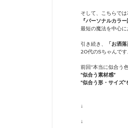
そして、こちらでは
カテゴリー 1
カテゴリー 2
『パーソナルカラー
最短の魔法を中心に
引き続き、
「お洒落
20代のSちゃんです
前回”本当に似合う
”似合う素材感”
”似合う形・サイズ
↓
↓