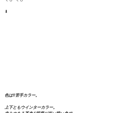
⬇︎
色は‼️苦手カラー。
上下ともウインターカラー。