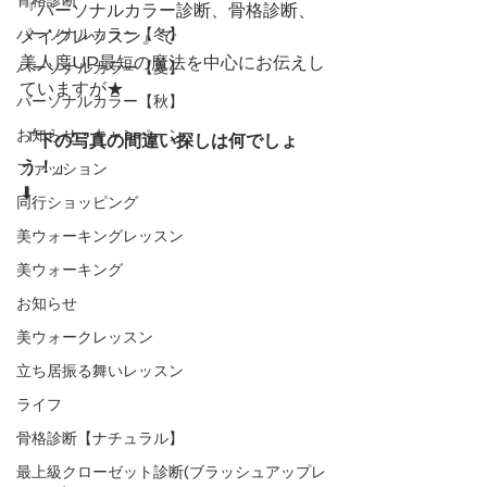
『パーソナルカラー診断、骨格診断、
パーソナルカラー【冬】
メイクレッスン』で
美人度UP最短の魔法を中心にお伝えし
パーソナルカラー【夏】
ていますが★
パーソナルカラー【秋】
お知らせ・キャンペーン
「下の写真の間違い探しは何でしょ
う！」
ファッション
⬇︎
同行ショッピング
美ウォーキングレッスン
美ウォーキング
お知らせ
美ウォークレッスン
立ち居振る舞いレッスン
ライフ
骨格診断【ナチュラル】
最上級クローゼット診断(ブラッシュアップレ