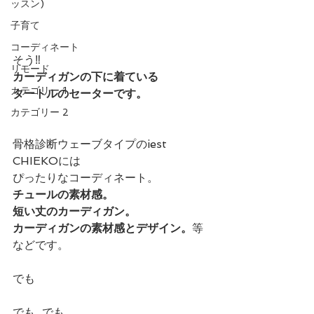
ッスン)
子育て
コーディネート
そう‼️
リモード
カーディガンの下に着ている
カテゴリー 1
タートルのセーターです。
カテゴリー 2
骨格診断ウェーブタイプのiest 
CHIEKOには
ぴったりなコーディネート。
チュールの素材感。
短い丈のカーディガン。
カーディガンの素材感とデザイン。
等
などです。
でも
でも  でも