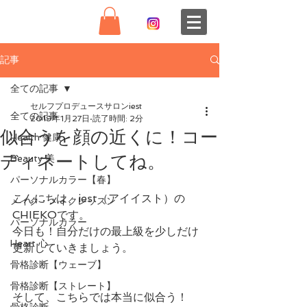
記事
全ての記事
セルフプロデュースサロンiest
全ての記事
2019年1月27日
読了時間: 2分
似合うを顔の近くに！コー
Health 健康
ディネートしてね。
Beauty 美
パーソナルカラー【春】
こんにちは、iest（アイイスト）の
メイク・メイクレッスン
CHIEKOです。
パーソナルカラー
今日も！自分だけの最上級を少しだけ
Heart 心
更新していきましょう。
骨格診断【ウェーブ】
骨格診断【ストレート】
そして、こちらでは本当に似合う！
骨格診断