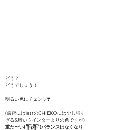
どう？
どうでしょう！
明るい色にチェンジ❣️
(厳密にはiestのCHIEKOには少し強す
ぎる&暗いウインターよりの色ですが)
重た〜い(´༎ຶོρ༎ຶོ`)バランスはなくなり