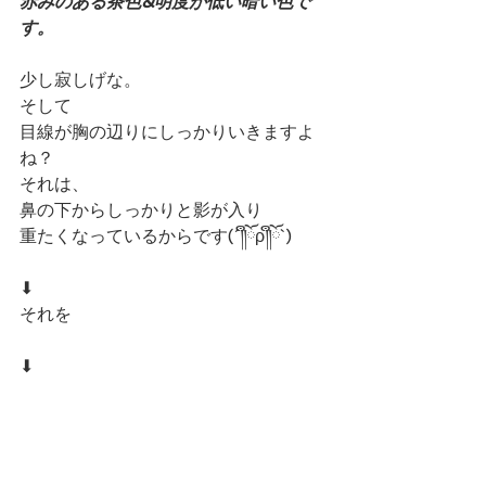
赤みのある茶色&明度が低い暗い色で
す。
少し寂しげな。
そして
目線が胸の辺りにしっかりいきますよ
ね？
それは、
鼻の下からしっかりと影が入り
重たくなっているからです(´༎ຶོρ༎ຶོ`)
⬇︎
それを
⬇︎