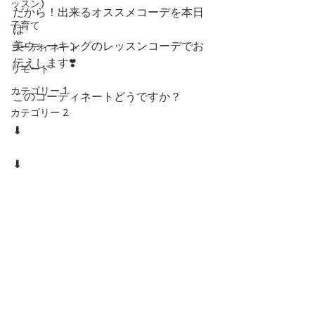
ッスン)
だから！出来るオススメコーデを本日
子育て
は
美ウォーキングのレッスンコーデでお
コーディネート
伝えします❣️ 
リモード
カテゴリー 1
このコーディネートどうですか？
カテゴリー 2
⬇︎
⬇︎