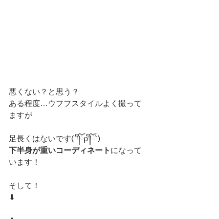
悪くない？と思う？
ある程度…ウフフスタイルよく撮って
ますが
足長くはないです(´༎ຶོρ༎ຶོ`)
下半身が重いコーディネート
になって
います！
そして！
⬇︎