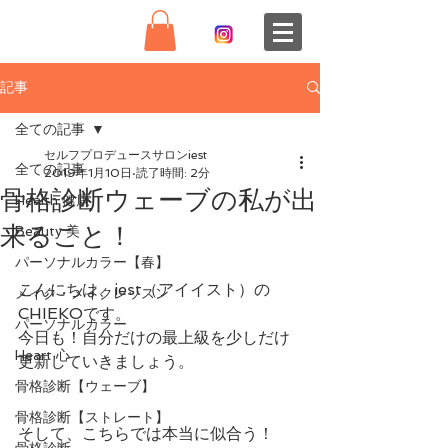
記事
全ての記事
セルフプロデュースサロンiest
全ての記事
2019年1月10日
読了時間: 2分
骨格診断ウェーブの私が出
Health 健康
来ること！
Beauty 美
パーソナルカラー【春】
こんにちは、iest（アイイスト）の
メイク・メイクレッスン
CHIEKOです。
パーソナルカラー
今日も！自分だけの最上級を少しだけ
Heart 心
更新していきましょう。
骨格診断【ウェーブ】
骨格診断【ストレート】
そして、こちらでは本当に似合う！
骨格診断