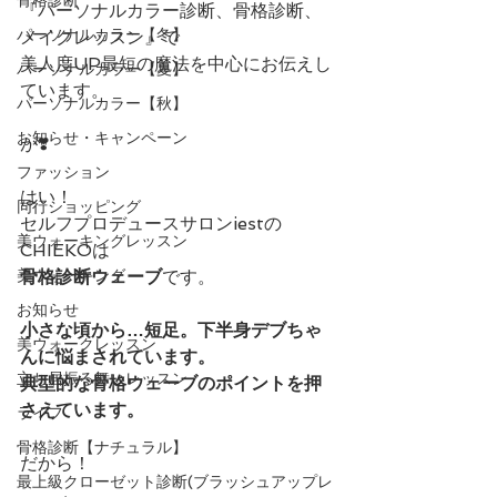
『パーソナルカラー診断、骨格診断、
パーソナルカラー【冬】
メイクレッスン』で
美人度UP最短の魔法を中心にお伝えし
パーソナルカラー【夏】
ています。
パーソナルカラー【秋】
お知らせ・キャンペーン
が❣️
ファッション
はい！
同行ショッピング
セルフプロデュースサロンiestの
美ウォーキングレッスン
CHIEKOは
美ウォーキング
骨格診断ウェーブ
です。
お知らせ
小さな頃から…短足。下半身デブちゃ
美ウォークレッスン
んに悩まされています。
立ち居振る舞いレッスン
典型的な骨格ウェーブのポイントを押
さえています。
ライフ
骨格診断【ナチュラル】
だから！
最上級クローゼット診断(ブラッシュアップレ