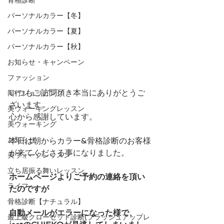
パーソナルカラー【冬】
パーソナルカラー【夏】
パーソナルカラー【秋】
お知らせ・キャンペーン
ファッション
いつもご訪問頂き本当にありがとうご
同行ショッピング
ざいます。
美ウォーキングレッスン
心から感謝しています。
美ウォーキング
お知らせ
本日は朝からカラー&骨格診断のお客様
が来てくださる事になりました。
美ウォークレッスン
立ち居振る舞いレッスン
ホームページよりご予約の連絡を頂い
ライフ
たのですが
骨格診断【ナチュラル】
自動メールがエラーになった様で、
最上級クローゼット診断(ブラッシュアップレ