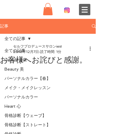
記事
全ての記事
セルフプロデュースサロンiest
全ての記事
2018年12月7日
読了時間: 1分
お客様へお詫びと感謝。
Health 健康
Beauty 美
パーソナルカラー【春】
メイク・メイクレッスン
パーソナルカラー
Heart 心
骨格診断【ウェーブ】
骨格診断【ストレート】
骨格診断