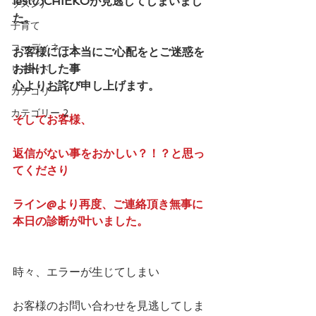
iestのCHIEKOが見逃してしまいまし
ッスン)
た。
子育て
コーディネート
お客様には本当にご心配をとご迷惑を
お掛けした事
リモード
心よりお詫び申し上げます。
カテゴリー 1
カテゴリー 2
そしてお客様、
返信がない事をおかしい？！？と思っ
てくださり
ライン@より再度、ご連絡頂き無事に
本日の診断が叶いました。
時々、エラーが生じてしまい
お客様のお問い合わせを見逃してしま