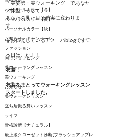
「美姿勢・美ウォーキング」であなた
パーソナルカラー【冬】
の体型！そして、
あなたの見た目は確実に変わりま
パーソナルカラー【夏】
す！！
パーソナルカラー【秋】
お知らせ・キャンペーン
をお伝えしているアメーバblogです♡
ファッション
本日はこれ！！
同行ショッピング
美ウォーキングレッスン
衣装！　
美ウォーキング
衣装をまとってウォーキングレッスン
お知らせ
スタートしました。
美ウォークレッスン
立ち居振る舞いレッスン
ライフ
骨格診断【ナチュラル】
最上級クローゼット診断(ブラッシュアップレ