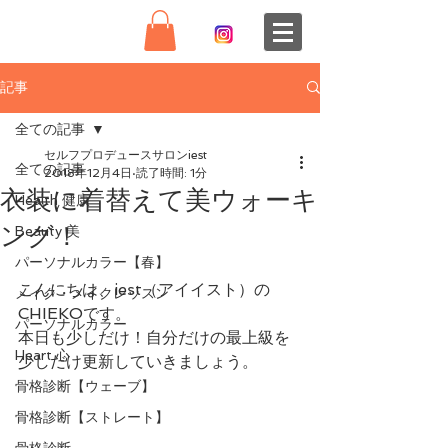
記事
全ての記事
セルフプロデュースサロンiest
全ての記事
2018年12月4日
読了時間: 1分
衣装に着替えて美ウォーキ
Health 健康
ング！
Beauty 美
パーソナルカラー【春】
こんにちは、iest（アイイスト）の
メイク・メイクレッスン
CHIEKOです。
パーソナルカラー
本日も少しだけ！自分だけの最上級を
Heart 心
少しだけ更新していきましょう。
骨格診断【ウェーブ】
骨格診断【ストレート】
骨格診断