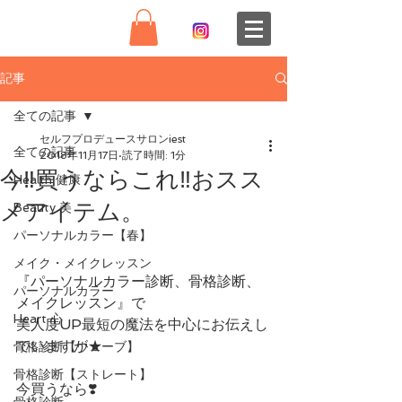
記事
全ての記事
セルフプロデュースサロンiest
全ての記事
2018年11月17日
読了時間: 1分
今‼️買うならこれ‼️おスス
Health 健康
メアイテム。
Beauty 美
パーソナルカラー【春】
メイク・メイクレッスン
『パーソナルカラー診断、骨格診断、
パーソナルカラー
メイクレッスン』で
Heart 心
美人度UP最短の魔法を中心にお伝えし
ていますが★ 
骨格診断【ウェーブ】
骨格診断【ストレート】
今買うなら❣️
骨格診断