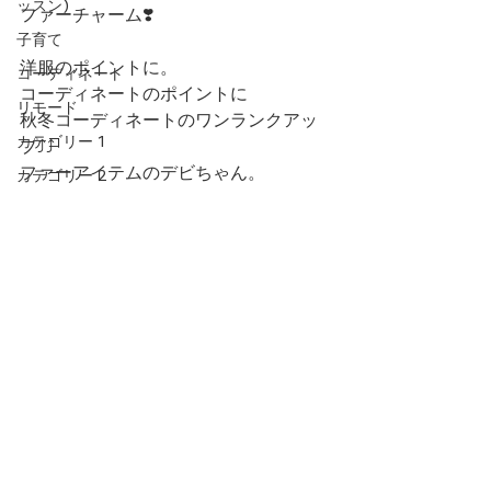
ッスン)
ファーチャーム❣️
子育て
洋服のポイントに。
コーディネート
コーディネートのポイントに
リモード
秋冬コーディネートのワンランクアッ
カテゴリー 1
プ⤴️⤴️
ファーアイテムのデビちゃん。
カテゴリー 2