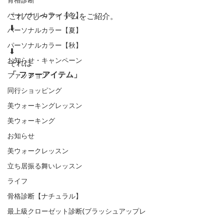
パーソナルカラー【冬】
これでし〜アイテムをご紹介。
⬇︎
パーソナルカラー【夏】
パーソナルカラー【秋】
⬇︎
お知らせ・キャンペーン
それは
「 ファーアイテム」
ファッション
同行ショッピング
美ウォーキングレッスン
美ウォーキング
お知らせ
美ウォークレッスン
立ち居振る舞いレッスン
ライフ
骨格診断【ナチュラル】
最上級クローゼット診断(ブラッシュアップレ