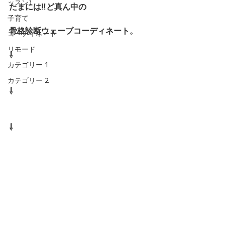
ッスン)
たまには‼️ど真ん中の
子育て
骨格診断ウェーブコーディネート。
コーディネート
リモード
⇩
カテゴリー 1
カテゴリー 2
⇩
⇩