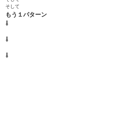
そして
もう１パターン
⇩
⇩
⇩