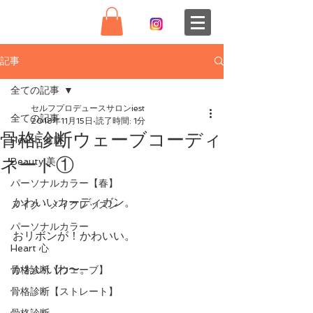
記事
全ての記事
セルフプロデュースサロンiest
全ての記事
2018年11月15日
読了時間: 1分
骨格診断ウェーブコーディ
Health 健康
ネート①
Beauty 美
パーソナルカラー【春】
かわいいカーディガン。
メイク・メイクレッスン
パーソナルカラー
おリボンが！かわいい。
Heart 心
かわいいわ〜。
骨格診断【ウェーブ】
骨格診断【ストレート】
骨格診断