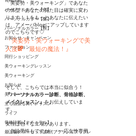
「美姿勢・美ウォーキング」であなた
パーソナルカラー【冬】
の体型！あなたの見た目は確実に変わ
ります！！をもっとあなたに伝えたい
パーソナルカラー【夏】
は、アメーバblogにアップしています
パーソナルカラー【秋】
のでこちらです♡
お知らせ・キャンペーン
『美姿勢・美ウォーキングで美
人度UP　最短の魔法！』
ファッション
同行ショッピング
美ウォーキングレッスン
美ウォーキング
お知らせ
そして、こちらでは本当に似合う！
美ウォークレッスン
『パーソナルカラー診断、骨格診断、
メイクレッスン』
をお伝えしていま
立ち居振る舞いレッスン
す。
ライフ
骨格診断【ナチュラル】
女性は色々な立場があります。
（勿論男性もですが・・一応女性専用
最上級クローゼット診断(ブラッシュアップレ