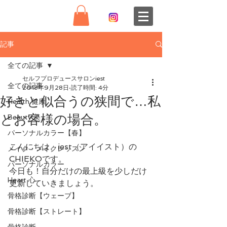
記事
全ての記事
セルフプロデュースサロンiest
全ての記事
2018年9月28日
読了時間: 4分
好きと似合うの狭間で…私
Health 健康
とお客様の場合。
Beauty 美
パーソナルカラー【春】
こんにちは、iest（アイイスト）の
メイク・メイクレッスン
CHIEKOです。
パーソナルカラー
今日も！自分だけの最上級を少しだけ
Heart 心
更新していきましょう。
骨格診断【ウェーブ】
骨格診断【ストレート】
骨格診断