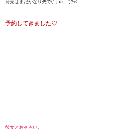
発売はまだかなり先で(´；ω；`)ｳｩｩ
予約してきました♡
彼女とおそろい。