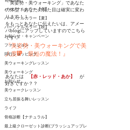
「美姿勢・美ウォーキング」であなた
パーソナルカラー【冬】
の体型！あなたの見た目は確実に変わ
ります！！
パーソナルカラー【夏】
をもっとあなたに伝えたいは、アメー
パーソナルカラー【秋】
バblogにアップしていますのでこちら
お知らせ・キャンペーン
です♡
『美姿勢・美ウォーキングで美
ファッション
人度UP　最短の魔法！』 
同行ショッピング
美ウォーキングレッスン
美ウォーキング
あなたは　
【赤・レッド・あか】
　が
お知らせ
好きですか？？
美ウォークレッスン
立ち居振る舞いレッスン
ライフ
骨格診断【ナチュラル】
最上級クローゼット診断(ブラッシュアップレ