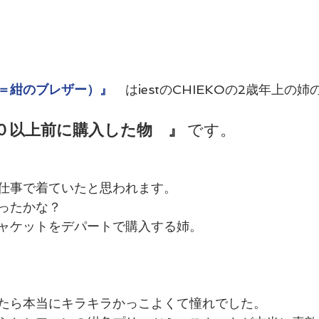
＝紺のブレザー）』
　はiestのCHIEKOの2歳年上の
０以上前に購入した物　』
 です。
　
仕事で着ていたと思われます。
ったかな？　
ャケットをデパートで購入する姉。
たら本当にキラキラかっこよくて憧れでした。