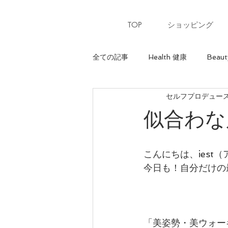
TOP
ショッピング
全ての記事
Health 健康
Beaut
セルフプロデュースサ
Heart 心
骨格診断【ウェーブ
似合わな
パーソナルカラー【夏】
パー
こんにちは、iest
今日も！自分だけの
美ウォーキングレッスン
美ウ
骨格診断【ナチュラル】
最上
「美姿勢・美ウォー