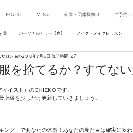
PROFILE
MENU
企業・団体様向け
ご予約・
y 美
パーソナルカラー【春】
メイク・メイクレッスン
ロンiest
2018年7月6日
読了時間: 2分
】
骨格診断【ストレート】
骨格診断
パーソナルカラ
服を捨てるか？すてない
ソナルカラー【秋】
お知らせ・キャンペーン
ファッション
（アイイスト）のCHIEKOです。
最上級を少しだけ更新していきましょう。
ォーキング
お知らせ
美ウォークレッスン
立ち居振る
級クローゼット診断(ブラッシュアップレッスン)
子育て
コ
キング」であなたの体型！あなたの見た目は確実に変わ