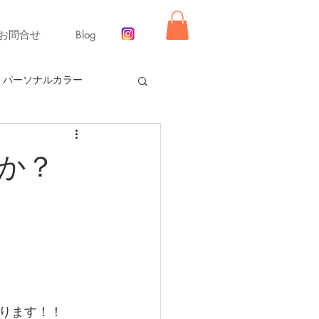
お問合せ
Blog
パーソナルカラー
ー【冬】
か？
同行ショッピング
舞いレッスン
ライフ
ーディネート
リモード
ります！！