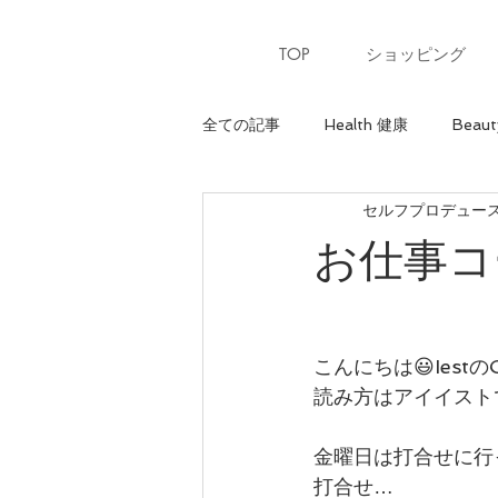
TOP
ショッピング
全ての記事
Health 健康
Beaut
セルフプロデュースサ
Heart 心
骨格診断【ウェーブ
お仕事コ
パーソナルカラー【夏】
パー
こんにちは😃Iestの
美ウォーキングレッスン
美ウ
読み方はアイイスト
金曜日は打合せに行
骨格診断【ナチュラル】
最上
打合せ…