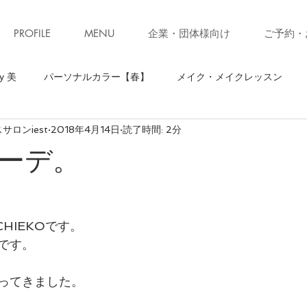
PROFILE
MENU
企業・団体様向け
ご予約・
y 美
パーソナルカラー【春】
メイク・メイクレッスン
ロンiest
2018年4月14日
読了時間: 2分
】
骨格診断【ストレート】
骨格診断
パーソナルカラ
ーデ。
ソナルカラー【秋】
お知らせ・キャンペーン
ファッション
CHIEKOです。
ォーキング
お知らせ
美ウォークレッスン
立ち居振る
です。
ってきました。
級クローゼット診断(ブラッシュアップレッスン)
子育て
コ