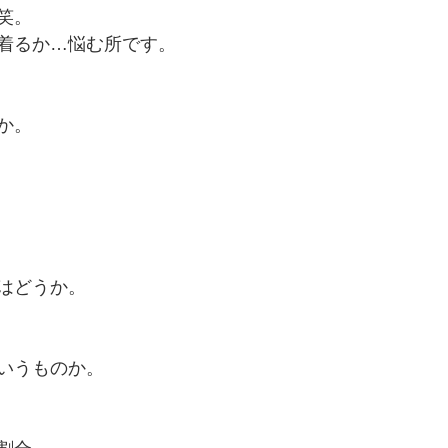
笑。
着るか…悩む所です。
か。
はどうか。
いうものか。