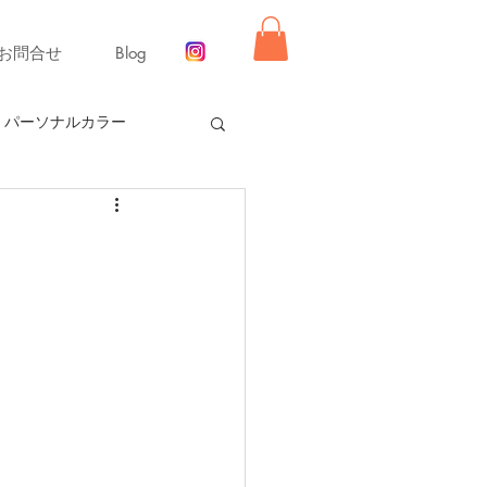
お問合せ
Blog
パーソナルカラー
ー【冬】
同行ショッピング
舞いレッスン
ライフ
ーディネート
リモード