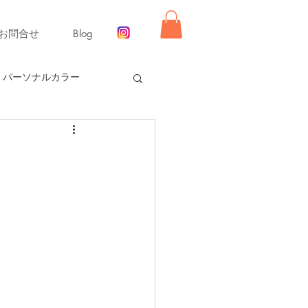
お問合せ
Blog
パーソナルカラー
ー【冬】
同行ショッピング
舞いレッスン
ライフ
ーディネート
リモード