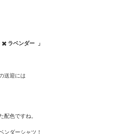
✖️ ラベンダー  」
の送迎には
た配色ですね。
ベンダーシャツ！