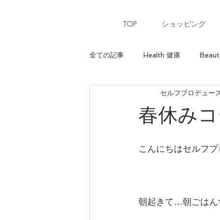
TOP
ショッピング
全ての記事
Health 健康
Beaut
セルフプロデュースサ
Heart 心
骨格診断【ウェーブ
春休みコ
パーソナルカラー【夏】
パー
こんにちはセルフプロ
美ウォーキングレッスン
美ウ
朝起きて…朝ごはん
骨格診断【ナチュラル】
最上