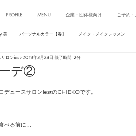
PROFILE
MENU
企業・団体様向け
ご予約・
y 美
パーソナルカラー【春】
メイク・メイクレッスン
ロンiest
2018年3月23日
読了時間: 2分
】
骨格診断【ストレート】
骨格診断
パーソナルカラ
ーデ②
ソナルカラー【秋】
お知らせ・キャンペーン
ファッション
デュースサロンIestのCHIEKOです。
ォーキング
お知らせ
美ウォークレッスン
立ち居振る
食べる前に…
級クローゼット診断(ブラッシュアップレッスン)
子育て
コ