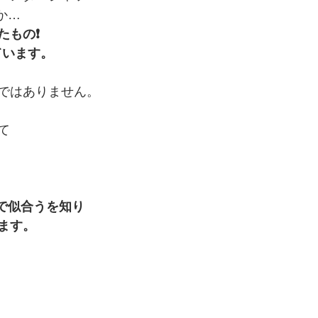
確か…
もの❗️
ています。
ではありません。
て
 で似合うを知り
ます。