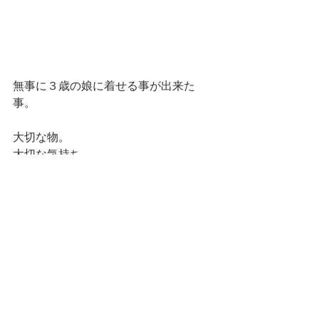
無事に３歳の娘に着せる事が出来た
事。
大切な物。
大切な気持ち。
大切な思い出。
そして
今は私が大事に保管をしています。
娘が、姉の娘達が 結婚し
出産した時に着用できる様に…
その時は60年前のお洋服になっていま