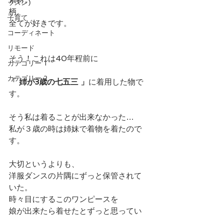
ッスン)
柄。
子育て
全てが好きです。
コーディネート
リモード
そう！これは40年程前に
カテゴリー 1
カテゴリー 2
「 姉が3歳の七五三 」
に着用した物で
す。
そう私は着ることが出来なかった…
私が３歳の時は姉妹で着物を着たので
す。
大切というよりも、
洋服ダンスの片隅にずっと保管されて
いた。
時々目にするこのワンピースを
娘が出来たら着せたとずっと思ってい