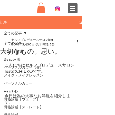
記事
全ての記事
セルフプロデュースサロンiest
全ての記事
2018年3月30日
読了時間: 2分
大切なもの。思い。
Health 健康
Beauty 美
こんにちはセルフプロデュースサロン
パーソナルカラー【春】
IestのCHIEKOです。
メイク・メイクレッスン
パーソナルカラー
Heart 心
今日は私の大事なお洋服を紹介しま
骨格診断【ウェーブ】
す。
骨格診断【ストレート】
骨格診断