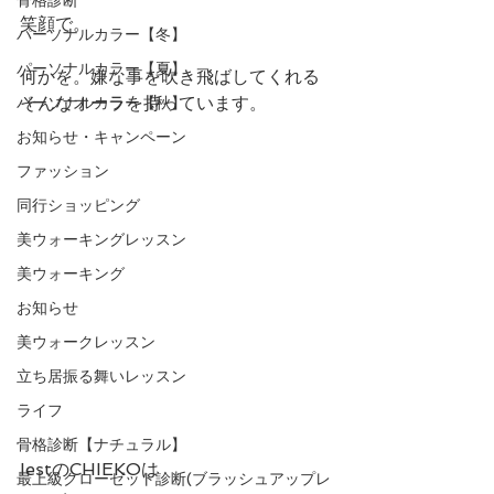
笑顔で。
パーソナルカラー【冬】
パーソナルカラー【夏】
何かを。嫌な事を吹き飛ばしてくれる
そんなオーラを持っています。
パーソナルカラー【秋】
お知らせ・キャンペーン
ファッション
同行ショッピング
美ウォーキングレッスン
美ウォーキング
お知らせ
美ウォークレッスン
立ち居振る舞いレッスン
ライフ
骨格診断【ナチュラル】
IestのCHIEKOは 
最上級クローゼット診断(ブラッシュアップレ