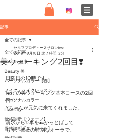
記事
全ての記事
セルフプロデュースサロンiest
全ての記事
2018年3月18日
読了時間: 2分
美ウォーキング2回目❣️
Health 健康
Beauty 美
日曜日の10時です。
パーソナルカラー【春】
メイク・メイクレッスン
Iest の美ウォーキング基本コースの2回
パーソナルカラー
目の
Yちゃんが元気に来てくれました。
Heart 心
骨格診断【ウェーブ】
清水から✨車を🚗かっとばして
骨格診断【ストレート】
もう、彼女の特別なオーラで。
骨格診断