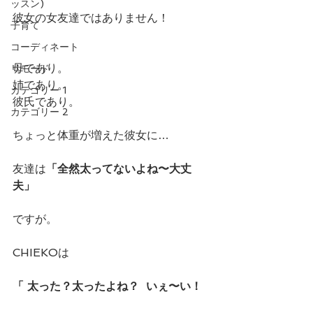
ッスン)
彼女の女友達ではありません！
子育て
コーディネート
母であり。
リモード
姉であり。
カテゴリー 1
彼氏であり。
カテゴリー 2
ちょっと体重が増えた彼女に…
友達は
「全然太ってないよね〜大丈
夫」
ですが。
CHIEKOは
「 太った？太ったよね？  いぇ〜い！