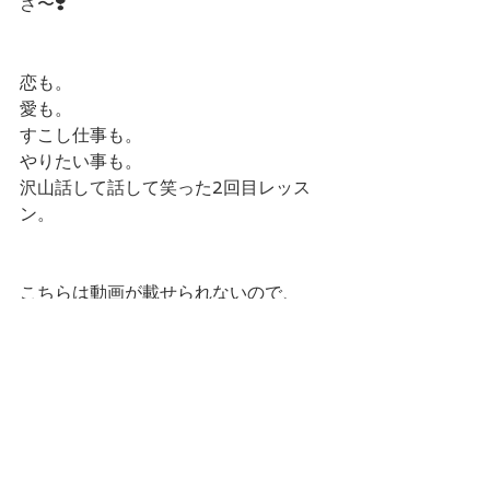
さ〜❣️
恋も。
愛も。
すこし仕事も。
やりたい事も。
沢山話して話して笑った2回目レッス
ン。
こちらは動画が載せられないので、
動画はインスタグラムにのせますね。
また、見てください❣️
あなたも、歩き方を変える必要があり
ます。