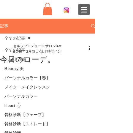
記事
全ての記事
セルフプロデュースサロンiest
全ての記事
2018年2月15日
読了時間: 1分
今日のコーデ。
Health 健康
Beauty 美
パーソナルカラー【春】
メイク・メイクレッスン
パーソナルカラー
Heart 心
骨格診断【ウェーブ】
骨格診断【ストレート】
骨格診断