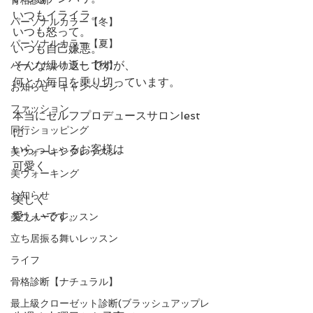
いつもイライラ。
パーソナルカラー【冬】
いつも怒って。
パーソナルカラー【夏】
いつも自己嫌悪。
そんな繰り返しですが、
パーソナルカラー【秋】
何とか毎日を乗り切っています。
お知らせ・キャンペーン
ファッション
本当にセルフプロデュースサロンIest
同行ショッピング
に
いらっしゃるお客様は
美ウォーキングレッスン
可愛く
美ウォーキング
お知らせ
美しく
愛しいです。
美ウォークレッスン
立ち居振る舞いレッスン
ライフ
骨格診断【ナチュラル】
最上級クローゼット診断(ブラッシュアップレ