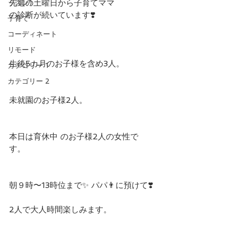
先週の土曜日から子育てママ
ッスン)
の診断が続いています❣️ 
子育て
コーディネート
リモード
生後5カ月のお子様を含め3人。
カテゴリー 1
カテゴリー 2
未就園のお子様2人。
本日は育休中 のお子様2人の女性で
す。
朝９時〜13時位まで✨ パパ👨に預けて❣️
2人で大人時間楽しみます。