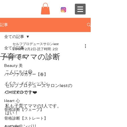
記事
全ての記事
セルフプロデュースサロンiest
全ての記事
2018年2月2日
読了時間: 2分
子育てママの診断
Health 健康
Beauty 美
こんにちは😃
パーソナルカラー【春】
メイク・メイクレッスン
セルフプロデュースサロンIestの
パーソナルカラー
CHIEKOです❤️
Heart 心
私も子育てママの1人です。
骨格診断【ウェーブ】
はい！
骨格診断【ストレート】
いつもテンパリ。
骨格診断