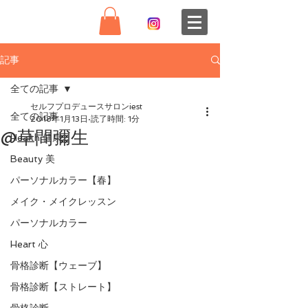
記事
全ての記事
セルフプロデュースサロンiest
全ての記事
2018年1月13日
読了時間: 1分
@草間彌生
Health 健康
Beauty 美
パーソナルカラー【春】
メイク・メイクレッスン
パーソナルカラー
Heart 心
骨格診断【ウェーブ】
骨格診断【ストレート】
骨格診断