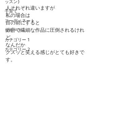
ッスン)
人それぞれ違いますが
子育て
私の場合は
コーディネート
目の前にすると
緻密で繊細な作品に圧倒されるけれ
リモード
ど、
カテゴリー 1
なんだか
カテゴリー 2
クスッと笑える感じがとても好きで
す。