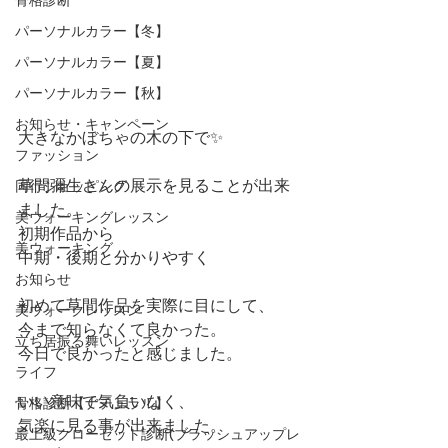
パーソナルカラー【冬】
パーソナルカラー【夏】
パーソナルカラー【秋】
お知らせ・キャンペーン
大きなかぼちゃの木の下で✨
ファッション
草間彌生さんの展示を見ることが出来
同行ショッピング
ました。
美ウォーキングレッスン
初期作品から
美ウォーキング
中期・後期と分かりやすく
お知らせ
初めて草間作品を実際に目にして、
美ウォークレッスン
今まで知らなくて良かった。
立ち居振る舞いレッスン
今日で良かったと感じました。
ライフ
いい意味で気負いなく、
骨格診断【ナチュラル】
気楽に見る事が出来ました。
最上級クローゼット診断(ブラッシュアップレ