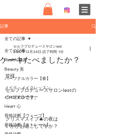
記事
全ての記事
セルフプロデュースサロンiest
全ての記事
2017年12月24日
読了時間: 1分
ケーキたべましたか？
Health 健康
Beauty 美
皆様。
パーソナルカラー【春】
メイク・メイクレッスン
セルフプロデュースサロンIestの
パーソナルカラー
CHIEKOです。
Heart 心
骨格診断【ウェーブ】
クリスマスイブ🎄の夜は
骨格診断【ストレート】
いかがお過ごしですか？
骨格診断