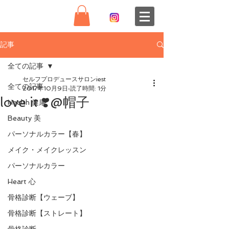
記事
全ての記事
セルフプロデュースサロンiest
全ての記事
2017年10月9日
読了時間: 1分
love it ❣️@帽子
Health 健康
Beauty 美
パーソナルカラー【春】
メイク・メイクレッスン
パーソナルカラー
Heart 心
骨格診断【ウェーブ】
骨格診断【ストレート】
骨格診断