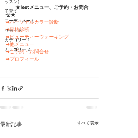
ッスン)
　　★Iestメニュー、ご予約・お問合
子育て
せ★　　
コーディネート
➡パーソナルカラー診断
➡骨格診断
リモード
➡ビューティーウォーキング
カテゴリー 1
➡他メニュー
カテゴリー 2
➡ご予約・お問合せ
➡プロフィール
すべて表示
最新記事