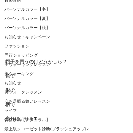
パーソナルカラー【冬】
パーソナルカラー【夏】
パーソナルカラー【秋】
お知らせ・キャンペーン
ファッション
同行ショッピング
帽子を買うのはどうかしら？
美ウォーキングレッスン
美ウォーキング
色で
お知らせ
形で
美ウォークレッスン
立ち居振る舞いレッスン
柄で
ライフ
自分によせる❣️
骨格診断【ナチュラル】
最上級クローゼット診断(ブラッシュアップレ