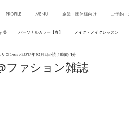
PROFILE
MENU
企業・団体様向け
ご予約・
y 美
パーソナルカラー【春】
メイク・メイクレッスン
ロンiest
2017年10月2日
読了時間: 1分
】
骨格診断【ストレート】
骨格診断
パーソナルカラ
it !@ファション雑誌
ソナルカラー【秋】
お知らせ・キャンペーン
ファッション
ォーキング
お知らせ
美ウォークレッスン
立ち居振る
級クローゼット診断(ブラッシュアップレッスン)
子育て
コ