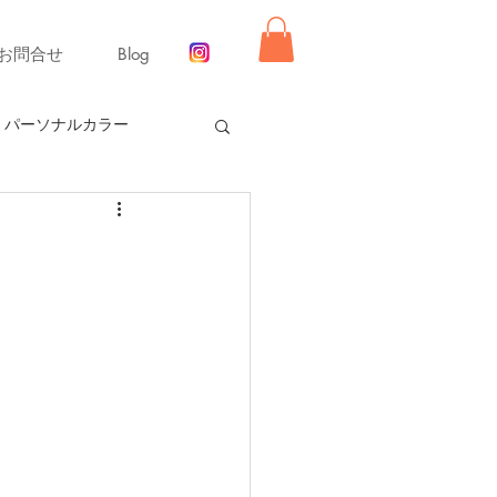
お問合せ
Blog
パーソナルカラー
ー【冬】
同行ショッピング
舞いレッスン
ライフ
ーディネート
リモード