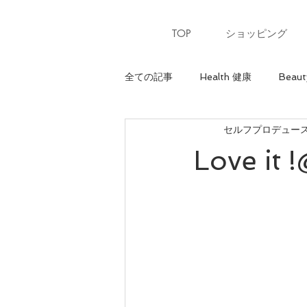
TOP
ショッピング
全ての記事
Health 健康
Beaut
セルフプロデュースサ
Heart 心
骨格診断【ウェーブ
Love 
パーソナルカラー【夏】
パー
美ウォーキングレッスン
美ウ
骨格診断【ナチュラル】
最上