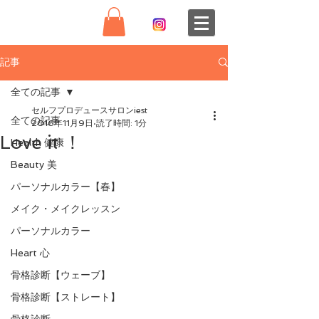
記事
全ての記事
セルフプロデュースサロンiest
全ての記事
2016年11月9日
読了時間: 1分
Love it ！
Health 健康
Beauty 美
パーソナルカラー【春】
メイク・メイクレッスン
パーソナルカラー
Heart 心
骨格診断【ウェーブ】
骨格診断【ストレート】
骨格診断