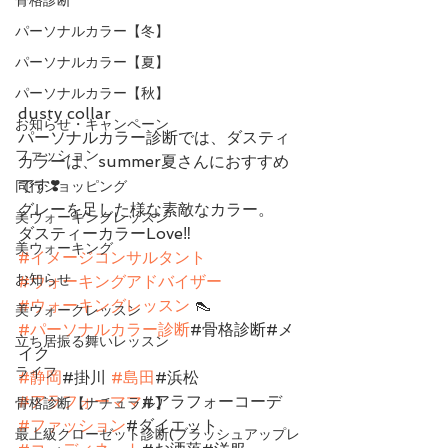
パーソナルカラー【冬】
パーソナルカラー【夏】
パーソナルカラー【秋】
dusty collar
お知らせ・キャンペーン
パーソナルカラー診断では、ダスティ
ファッション
カラーは、summer夏さんにおすすめ
です❣️
同行ショッピング
グレーを足した様な素敵なカラー。
美ウォーキングレッスン
ダスティーカラーLove‼︎
美ウォーキング
#イメージコンサルタント
お知らせ
#ウォーキングアドバイザー
#ウォーキングレッスン
 👠
美ウォークレッスン
#パーソナルカラー診断
#骨格診断#メ
立ち居振る舞いレッスン
イク
ライフ
#静岡
#掛川 
#島田
#浜松
#アラフォーママ
#アラフォーコーデ
骨格診断【ナチュラル】
#ファッション
#ダイエット
最上級クローゼット診断(ブラッシュアップレ