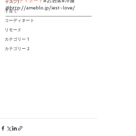
#コーディネート
#お洒落#洋服
ッスン)
@http://ameblo.jp/iest-love/
子育て
コーディネート
リモード
カテゴリー 1
カテゴリー 2