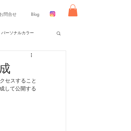
お問合せ
Blog
パーソナルカラー
ー【冬】
成
同行ショッピング
アクセスすること
成して公開する
舞いレッスン
ライフ
ーディネート
リモード