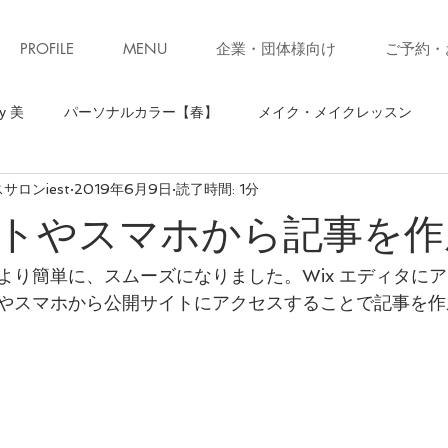
PROFILE
MENU
企業・団体様向け
ご予約・
y 美
パーソナルカラー【春】
メイク・メイクレッスン
ロンiest
2019年6月9日
読了時間: 1分
】
骨格診断【ストレート】
骨格診断
パーソナルカラ
トやスマホから記事を作
ソナルカラー【秋】
お知らせ・キャンペーン
ファッション
より簡単に、スムーズになりました。Wix エディタに
やスマホから公開サイトにアクセスすることで記事を作
ォーキング
お知らせ
美ウォークレッスン
立ち居振る
級クローゼット診断(ブラッシュアップレッスン)
子育て
コ