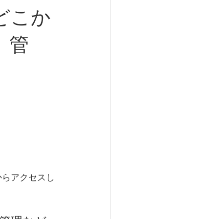
どこか
、管
からアクセスし