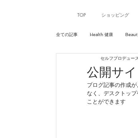
TOP
ショッピング
全ての記事
Health 健康
Beaut
セルフプロデュースサ
Heart 心
骨格診断【ウェーブ
公開サイ
パーソナルカラー【夏】
パー
ブログ記事の作成が
なく、デスクトップ
ことができます 
美ウォーキングレッスン
美ウ
骨格診断【ナチュラル】
最上